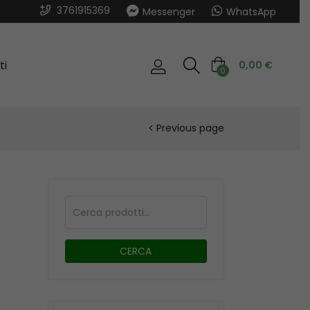
3761915369
Messenger
WhatsApp
ti
0,00
€
0
Previous page
CERCA