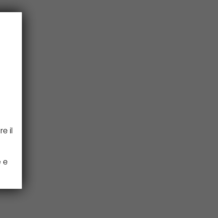
e
e il
e e