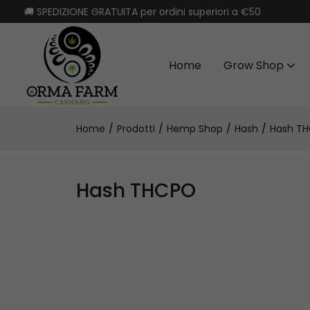
🚚 SPEDIZIONE GRATUITA per ordini superiori a €50
Home
Grow Shop
Home
Prodotti
Hemp Shop
Hash
Hash T
Hash THCPO