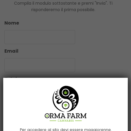
Compila il modulo sottostante e premi "Invia". Ti
risponderemo il prima possibile.
Nome
Email
Telefono
Messaggio
Per accedere al sito devi essere maggiorenne.