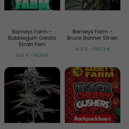
Scegli
Scegli
Barneys Farm –
Barneys Farm –
Bubblegum Gelato
Bruce Banner Strain
Strain Fem
14,12
€
-
555,12
€
14,12
€
-
91,76
€