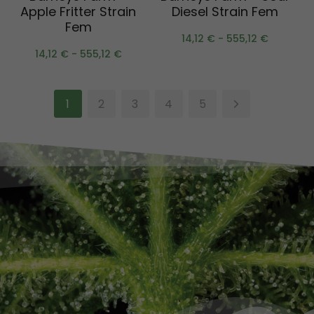
Apple Fritter Strain
Diesel Strain Fem
Fem
14,12
€
-
555,12
€
14,12
€
-
555,12
€
1
2
3
4
5