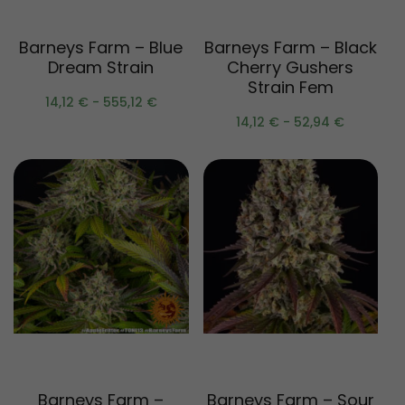
Scegli
Scegli
Barneys Farm – Blue
Barneys Farm – Black
Dream Strain
Cherry Gushers
Strain Fem
14,12
€
-
555,12
€
14,12
€
-
52,94
€
Scegli
Scegli
Barneys Farm –
Barneys Farm – Sour