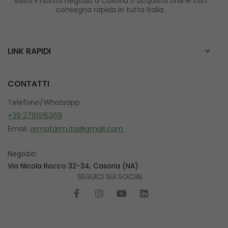
Visita il nostro negozio a Casoria o acquista online con
consegna rapida in tutta Italia.
LINK RAPIDI
CONTATTI
Telefono/Whatsapp:
+39 3761915369
Email:
ormafarm.ita@gmail.com
Negozio:
Via Nicola Rocco 32-34, Casoria (NA)
SEGUICI SUI SOCIAL