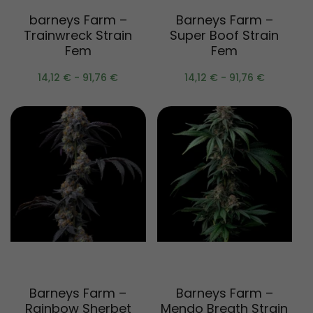
barneys Farm –
Barneys Farm –
Trainwreck Strain
Super Boof Strain
Fem
Fem
14,12
€
-
91,76
€
14,12
€
-
91,76
€
Scegli
Scegli
Barneys Farm –
Barneys Farm –
Rainbow Sherbet
Mendo Breath Strain