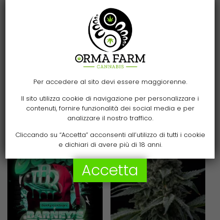
Scegli
Scegli
Barneys Farm –
Barneys Farm –
Per accedere al sito devi essere maggiorenne.
Cherry Poppers
Candy Pack Strain
Il sito utilizza cookie di navigazione per personalizzare i
Strain Fem
contenuti, fornire funzionalità dei social media e per
52,94
€
-
91,76
€
analizzare il nostro traffico.
14,12
€
-
91,76
€
Cliccando su “Accetta” acconsenti all’utilizzo di tutti i cookie
e dichiari di avere più di 18 anni.
Accetta