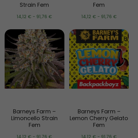
Strain Fem
Fem
14,12
€
-
91,76
€
14,12
€
-
91,76
€
Scegli
Scegli
Barneys Farm –
Barneys Farm –
Limoncello Strain
Lemon Cherry Gelato
Fem
Fem
14,12
€
-
91,76
€
14,12
€
-
91,76
€