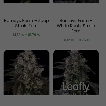
Scegli
Scegli
Barneys Farm – Zoap
Barneys Farm –
Strain Fem
White Runtz Strain
Fem
14,12
€
-
91,76
€
14,12
€
-
91,76
€
Scegli
Scegli