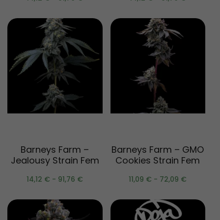
Scegli
Scegli
Barneys Farm –
Barneys Farm – GMO
Jealousy Strain Fem
Cookies Strain Fem
14,12
€
-
91,76
€
11,09
€
-
72,09
€