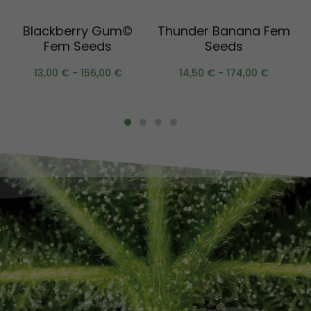
Scegli
Scegli
Blackberry Gum©
Thunder Banana Fem
A
Fem Seeds
Seeds
13,00
€
-
156,00
€
14,50
€
-
174,00
€