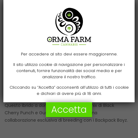
Per accedere al sito devi essere maggiorenne.
1 Reviews
30% THC
Il sito utilizza cookie di navigazione per personalizzare i
Acai x Black Cherry Funk
contenuti, fornire funzionalità dei social media e per
analizzare il nostro traffico.
Black Cherry Gushers Strain di Barneys
Cliccando su “Accetta” acconsenti all’utilizzo di tutti i cookie
Farm
e dichiari di avere più di 18 anni.
Questo ibrido a dominanza indica è un mix di Black
Accetta
Cherry Punch e Gushers. È il risultato di una
collaborazione esclusiva di breeding con i Backpack Boyz.