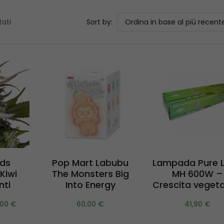
tati
Sort by:
Ordina in base al più recent
Aggiungi al
Aggiungi a
i
eds
Pop Mart Labubu
Lampada Pure L
carrello
carrello
Kiwi
The Monsters Big
MH 600W –
nti
Into Energy
Crescita vegeta
,00
€
60,00
€
41,90
€