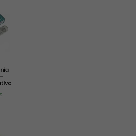
nia
 –
tiva
€