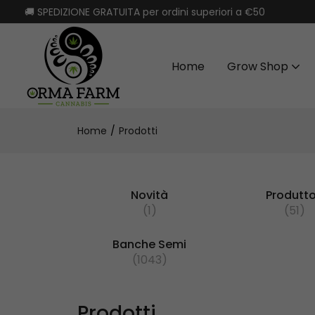
🚚 SPEDIZIONE GRATUITA per ordini superiori a €50
Home
Grow Shop
Home
Prodotti
Novità
Produtto
(1)
(51)
Banche Semi
(1043)
Prodotti