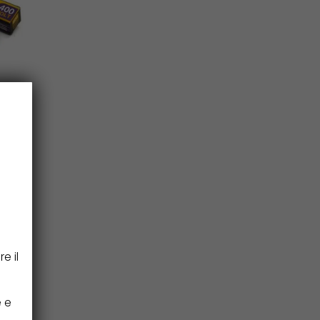
l
600W
tiva
e il
e e