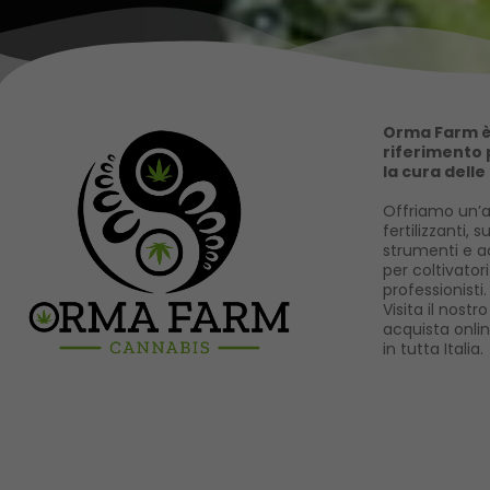
Orma Farm è 
riferimento p
la cura delle
Offriamo un’a
fertilizzanti, s
strumenti e ac
per coltivator
professionisti.
Visita il nost
acquista onli
in tutta Italia.