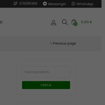
3761915369
Messenger
WhatsApp
ti
0,00
€
0
Previous page
CERCA