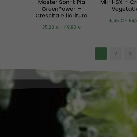
Master Son-t Pia
MH-HSX – Cr
GreenPower –
Vegetati
Crescita e fioritura
16,65
€
-
89,
35,20
€
-
49,80
€
1
2
3