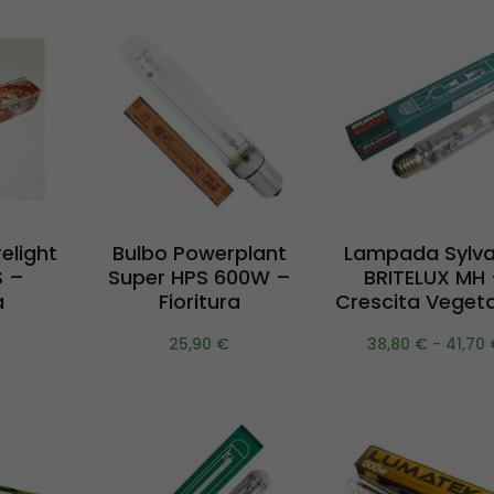
i al
Aggiungi al
Scegli
elight
Bulbo Powerplant
Lampada Sylva
lo
carrello
 –
Super HPS 600W –
BRITELUX MH
a
Fioritura
Crescita Vegeta
25,90
€
38,80
€
-
41,70