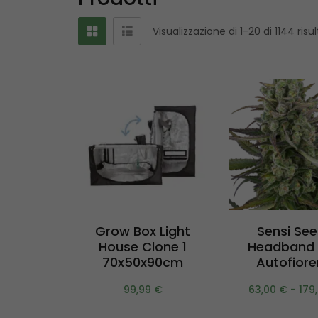
Visualizzazione di 1-20 di 1144 risul
Aggiungi al
Scegl
Grow Box Light
Sensi Se
carrello
House Clone 1
Headband 
70x50x90cm
Autofiore
99,99
€
63,00
€
-
179