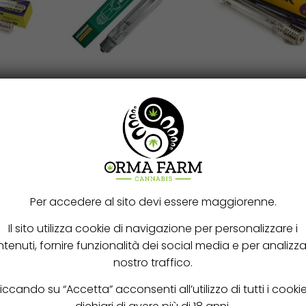
Aggiungi a
i
Scegli
matek
Lampada Sylvania
Lampadina
carrello
v –
SHP-TS- Fioritura
Lumatek HPS 
a
400v – Vegeta
25,80
€
-
37,60
€
e Fioritura
,80
€
39,91
€
Per accedere al sito devi essere maggiorenne.
Il sito utilizza cookie di navigazione per personalizzare i
tenuti, fornire funzionalità dei social media e per analizzar
nostro traffico.
iccando su “Accetta” acconsenti all’utilizzo di tutti i cooki