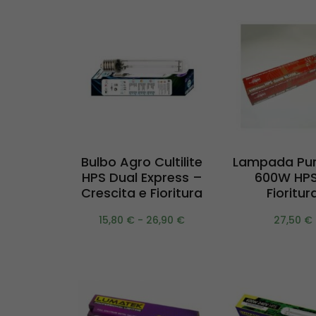
Aggiung
Scegli
Bulbo Agro Cultilite
Lampada Pur
carrel
HPS Dual Express –
600W HPS
Crescita e Fioritura
Fioritur
15,80
€
-
26,90
€
27,50
€