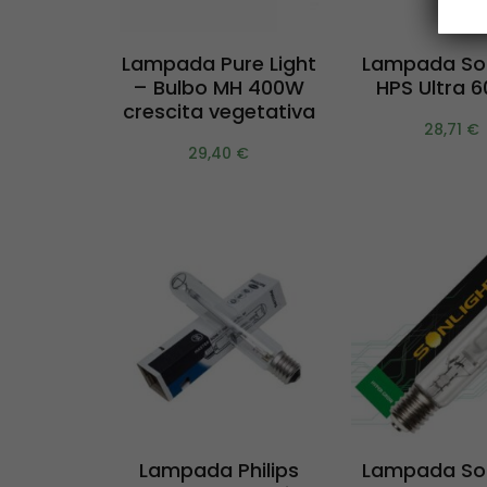
Aggiungi al
Aggiung
Lampada Pure Light
Lampada Son
carrello
carrel
– Bulbo MH 400W
HPS Ultra 
crescita vegetativa
28,71
€
29,40
€
Scegli
Scegl
Lampada Philips
Lampada Son