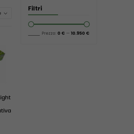
Filtri
e
Filtra
Prezzo:
0 €
—
10.950 €
l
ight
tiva