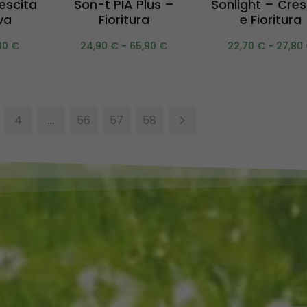
escita
Son-t PIA Plus –
Sonlight – Cres
va
Fioritura
e Fioritura
90
€
24,90
€
-
65,90
€
22,70
€
-
27,80
4
…
56
57
58