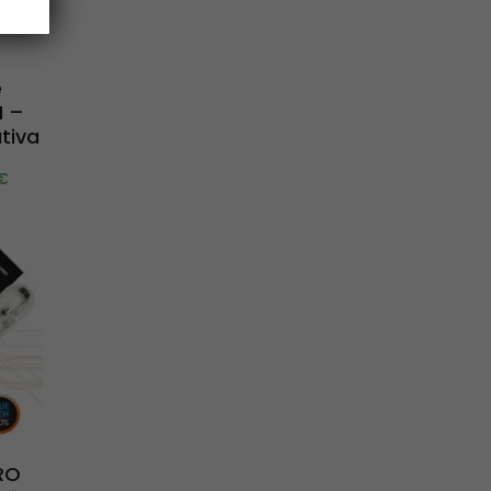
e
H –
tiva
€
RO