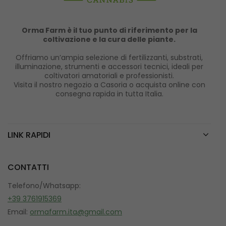
Orma Farm è il tuo punto di riferimento per la
coltivazione e la cura delle piante.
Offriamo un’ampia selezione di fertilizzanti, substrati,
illuminazione, strumenti e accessori tecnici, ideali per
coltivatori amatoriali e professionisti.
Visita il nostro negozio a Casoria o acquista online con
consegna rapida in tutta Italia.
LINK RAPIDI
CONTATTI
Telefono/Whatsapp:
+39 3761915369
Email:
ormafarm.ita@gmail.com