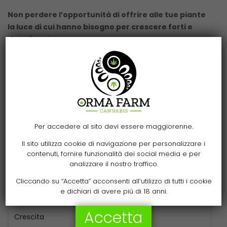
Non perdere l’opportunità di offrire alle tue piante
la luce di cui hanno bisogno per crescere forti e
rigogliose!
Specifiche
Tipologia bulbo
MH
Per accedere al sito devi essere maggiorenne.
Produttore
Pure Light
Il sito utilizza cookie di navigazione per personalizzare i
Agro
No
contenuti, fornire funzionalità dei social media e per
analizzare il nostro traffico.
Watt
400 W
Cliccando su “Accetta” acconsenti all’utilizzo di tutti i cookie
e dichiari di avere più di 18 anni.
Lumen
40000 lm
Accetta
Crescita
Si