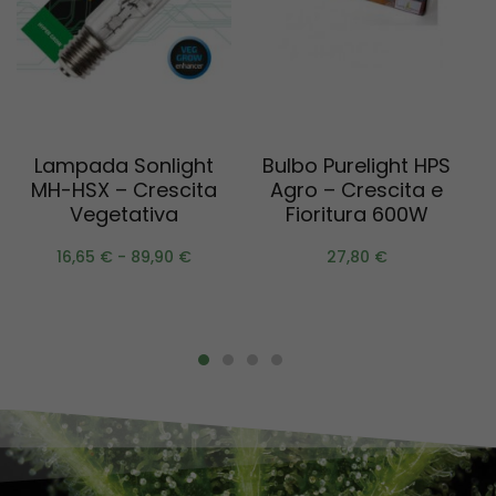
Scegli
Aggiungi al carrello
Lampada Sonlight
Bulbo Purelight HPS
MH-HSX – Crescita
Agro – Crescita e
S
Vegetativa
Fioritura 600W
16,65
€
-
89,90
€
27,80
€