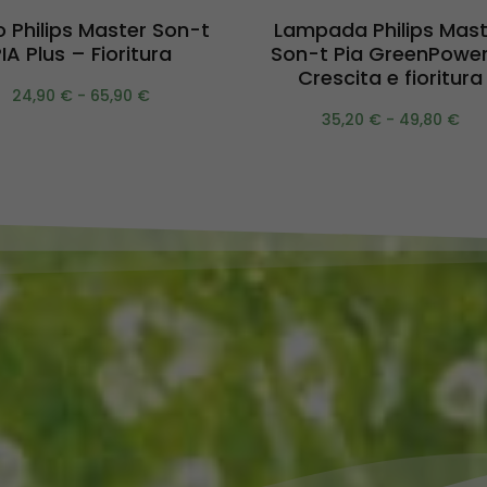
Scegli
Scegli
o Philips Master Son-t
Lampada Philips Mast
IA Plus – Fioritura
Son-t Pia GreenPowe
Crescita e fioritura
24,90
€
-
65,90
€
35,20
€
-
49,80
€