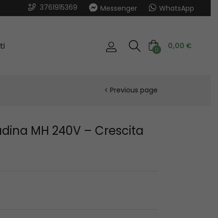
3761915369
Messenger
WhatsApp
ti
0,00
€
0
Previous page
ina MH 240V – Crescita