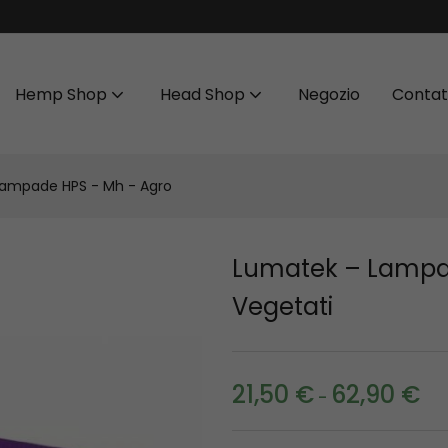
Hemp Shop
Head Shop
Negozio
Contat
 Lampade HPS - Mh - Agro
Lumatek – Lampad
Vegetati
21,50
€
62,90
€
-