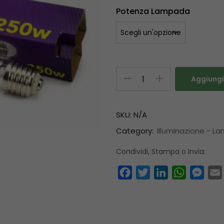
Potenza Lampada
Aggiungi 
SKU:
N/A
Category:
Illuminazione - L
Condividi, Stampa o Invia:
Facebook
Twitter
LinkedIn
WhatsAp
Mess