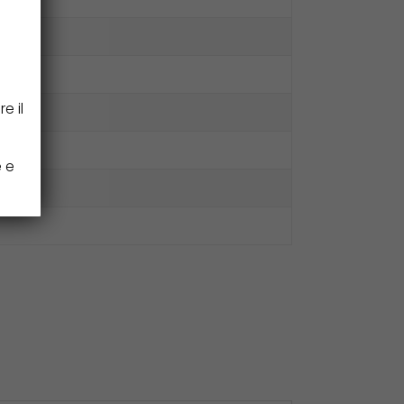
e il
e e