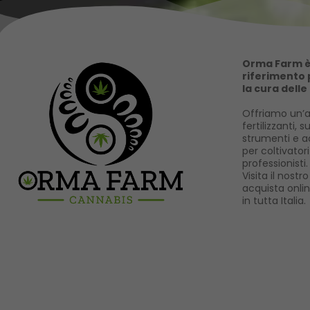
Orma Farm è 
riferimento p
la cura delle
Offriamo un’a
fertilizzanti, s
strumenti e ac
per coltivator
professionisti.
Visita il nost
acquista onli
in tutta Italia.