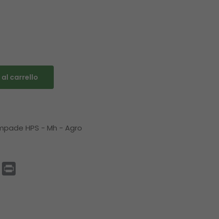
al carrello
ampade HPS - Mh - Agro
p
enger
Email
Print