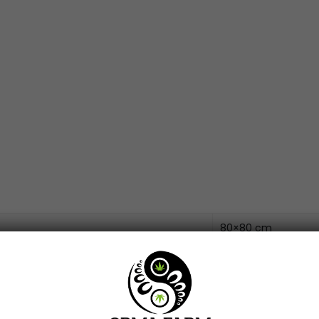
80×80 cm
MH
E40
Lumatek