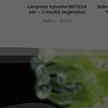
Scegli
Lampada Sylvania BRITELUX
Bulb
MH – Crescita Vegetativa
P
38,80
€
-
41,70
€