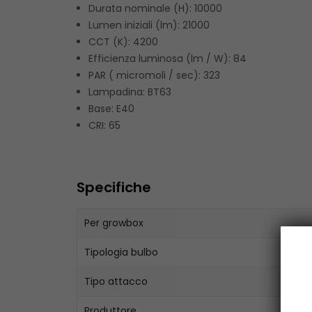
Durata nominale (H):
10000
Lumen iniziali (lm):
21000
CCT (K):
4200
Efficienza luminosa (lm / W):
84
PAR ( micromoli / sec):
323
Lampadina:
BT63
Base:
E40
CRI:
65
Specifiche
Per growbox
Tipologia bulbo
Tipo attacco
Produttore