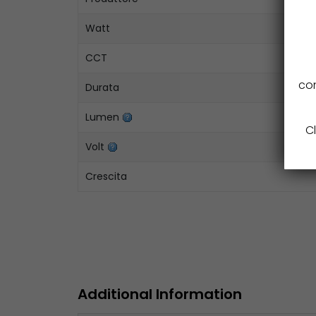
Watt
CCT
con
Durata
Lumen
Cl
Volt
Crescita
Additional Information