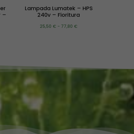
Scegli
er
Lampada Lumatek – HPS
Lampada
r –
240v – Fioritura
Super 
25,50
€
-
77,80
€
16,