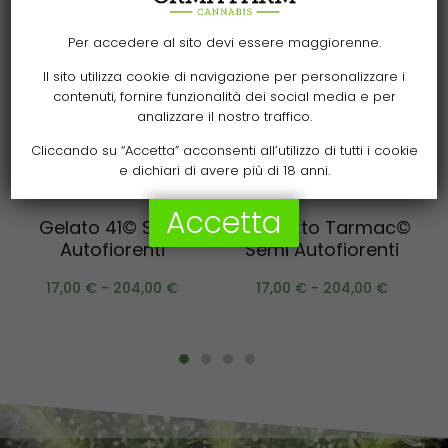
Per accedere al sito devi essere maggiorenne.
Il sito utilizza cookie di navigazione per personalizzare i
contenuti, fornire funzionalità dei social media e per
analizzare il nostro traffico.
Cliccando su “Accetta” acconsenti all’utilizzo di tutti i cookie
e dichiari di avere più di 18 anni.
Scegli
Scegli
Accetta
Gelato 41© Semi
Amaretto Tarmac©
Autofiorenti
Semi Autofiorenti
17,00
€
-
204,00
€
17,00
€
-
204,00
€