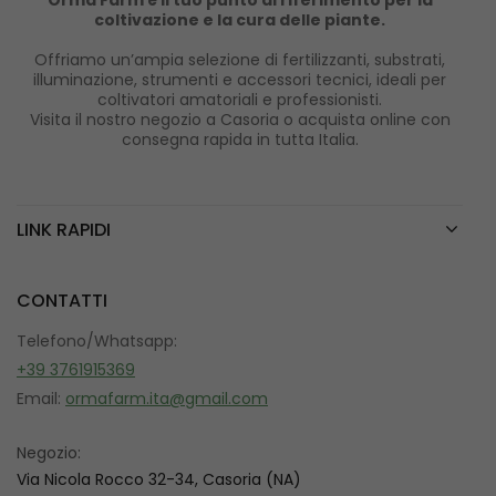
Orma Farm è il tuo punto di riferimento per la
coltivazione e la cura delle piante.
Offriamo un’ampia selezione di fertilizzanti, substrati,
illuminazione, strumenti e accessori tecnici, ideali per
coltivatori amatoriali e professionisti.
Visita il nostro negozio a Casoria o acquista online con
consegna rapida in tutta Italia.
LINK RAPIDI
CONTATTI
Telefono/Whatsapp:
+39 3761915369
Email:
ormafarm.ita@gmail.com
Negozio:
Via Nicola Rocco 32-34, Casoria (NA)