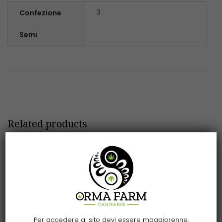
3
Confezione
Semi
Related products
Per accedere al sito devi essere maggiorenne.