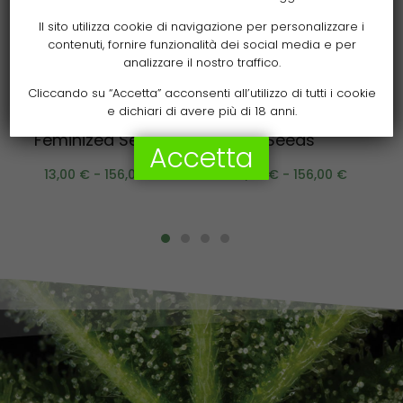
Il sito utilizza cookie di navigazione per personalizzare i
contenuti, fornire funzionalità dei social media e per
analizzare il nostro traffico.
Scegli
Scegli
Cliccando su “Accetta” acconsenti all’utilizzo di tutti i cookie
e dichiari di avere più di 18 anni.
Forbidden Mochi
Granny’s Home Fem
Feminized Seeds
Seeds
Accetta
13,00
€
-
156,00
€
13,00
€
-
156,00
€