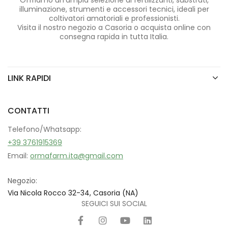
Offriamo un’ampia selezione di fertilizzanti, substrati,
illuminazione, strumenti e accessori tecnici, ideali per
coltivatori amatoriali e professionisti.
Visita il nostro negozio a Casoria o acquista online con
consegna rapida in tutta Italia.
LINK RAPIDI
CONTATTI
Telefono/Whatsapp:
+39 3761915369
Email:
ormafarm.ita@gmail.com
Negozio:
Via Nicola Rocco 32-34, Casoria (NA)
SEGUICI SUI SOCIAL