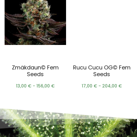
Scegli
Scegli
Zmäkdaun© Fem
Rucu Cucu OG© Fem
Seeds
Seeds
13,00
€
-
156,00
€
17,00
€
-
204,00
€