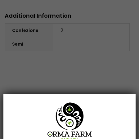
Additional Information
3
Confezione
Semi
Related products