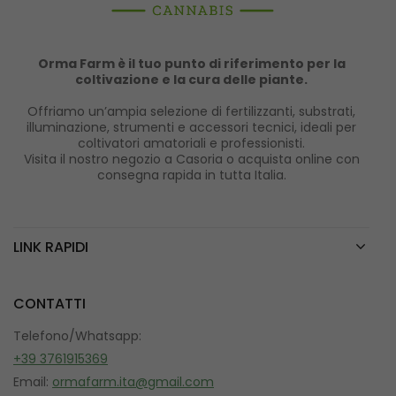
Orma Farm è il tuo punto di riferimento per la
coltivazione e la cura delle piante.
Offriamo un’ampia selezione di fertilizzanti, substrati,
illuminazione, strumenti e accessori tecnici, ideali per
coltivatori amatoriali e professionisti.
Visita il nostro negozio a Casoria o acquista online con
consegna rapida in tutta Italia.
LINK RAPIDI
CONTATTI
Telefono/Whatsapp:
+39 3761915369
Email:
ormafarm.ita@gmail.com