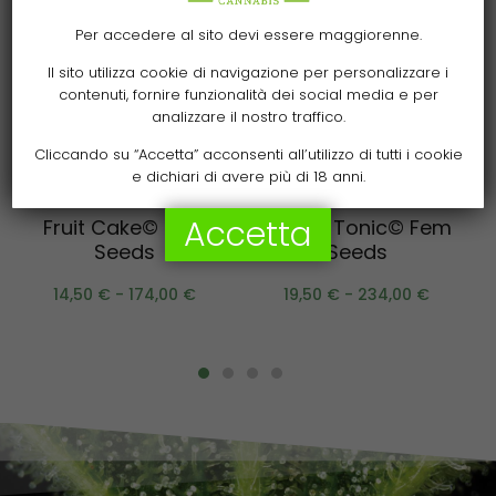
Per accedere al sito devi essere maggiorenne.
Il sito utilizza cookie di navigazione per personalizzare i
contenuti, fornire funzionalità dei social media e per
analizzare il nostro traffico.
Cliccando su “Accetta” acconsenti all’utilizzo di tutti i cookie
e dichiari di avere più di 18 anni.
Scegli
Scegli
Accetta
Fruit Cake© Fem
Terp & Tonic© Fem
Seeds
Seeds
14,50
€
-
174,00
€
19,50
€
-
234,00
€