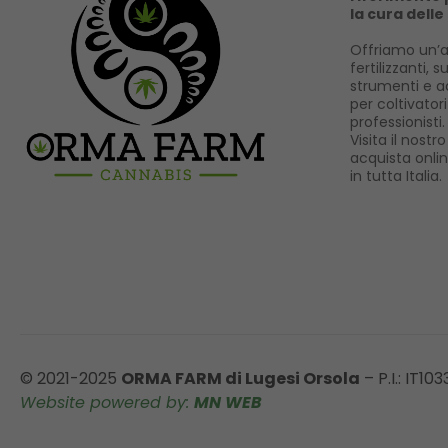
la cura delle
Offriamo un’a
fertilizzanti, s
strumenti e ac
per coltivator
professionisti.
Visita il nost
acquista onli
in tutta Italia.
© 2021-2025
ORMA FARM di Lugesi Orsola
– P.I.: IT10
Website powered by:
MN WEB