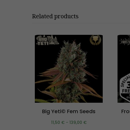
Related products
Scegli
Big Yeti© Fem Seeds
Fro
11,50
€
-
139,00
€