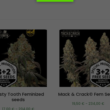
Scegli
Scegli
sty Tooth Feminized
Mack & Crack© Fem S
seeds
19,50
€
-
234,00
€
17,00
€
-
204,00
€