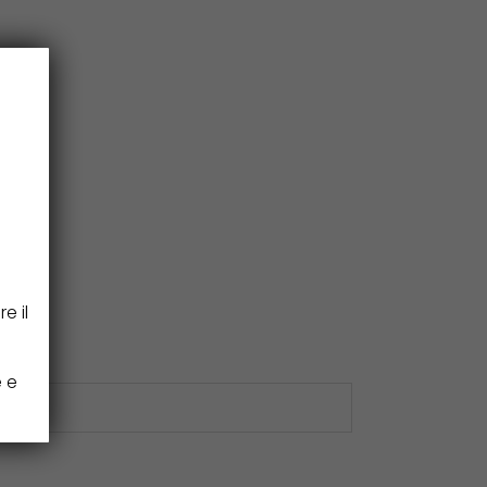
e il
e e