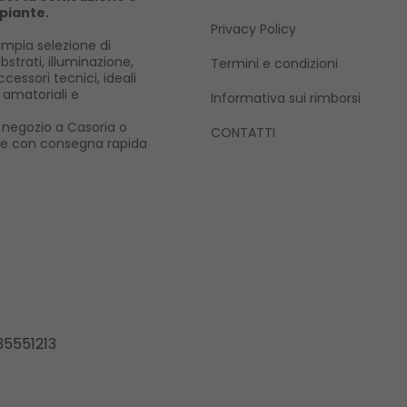
 piante.
Privacy Policy
mpia selezione di
ubstrati, illuminazione,
Termini e condizioni
cessori tecnici, ideali
i amatoriali e
Informativa sui rimborsi
ro negozio a Casoria o
CONTATTI
ne con consegna rapida
335551213