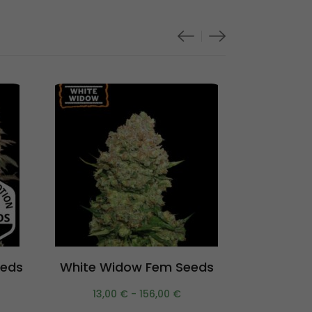
Scegli
eeds
White Widow Fem Seeds
Tropica
13,00
€
-
156,00
€
19,5