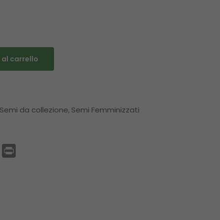
al carrello
Semi da collezione
Semi Femminizzati
p
enger
Email
Print