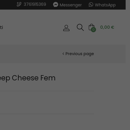
3761915369
Messenger
WhatsApp
ti
0,00
€
0
Previous page
eep Cheese Fem