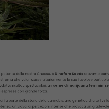
ù potente della nostra Cheese. A
Dinafem Seeds
eravamo conviti
rema che valorizzasse ulteriormente le sue favolose particolari
dotto risultati spettacolari: un
seme di marijuana femminizz
i espresse con grande forza.
 fa parte della storia della cannabis, una genetica di alto livel
a potenza, un viavai di percezioni intense che provoca un gradevol