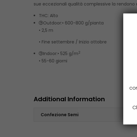
sue eccezionali qualità complessive la rendono una
THC: Alto
Outdoor:
• 600-800 g/pianta
• 2,5 m
• Fine settembre / Inizio ottobre
2
Indoor:
• 525 g/m
• 55-60 giorni
con
Additional Information
Cl
Confezione Semi