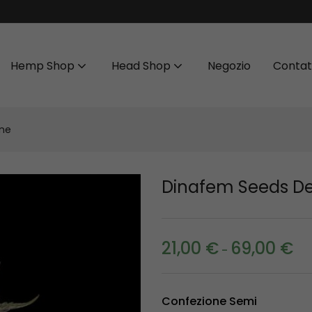
Hemp Shop
Head Shop
Negozio
Contat
one
Dinafem Seeds D
21,00
€
69,00
€
-
Confezione Semi