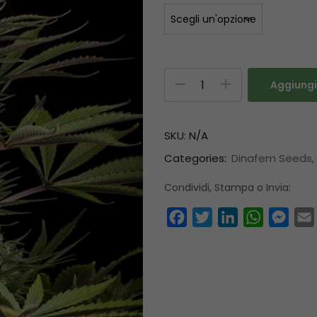
Aggiungi 
SKU:
N/A
Categories:
Dinafem Seeds
Condividi, Stampa o Invia:
Facebook
Twitter
LinkedIn
WhatsAp
Mess