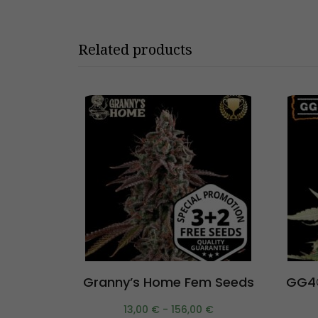
Related products
Scegli
Granny’s Home Fem Seeds
GG4©
13,00
€
-
156,00
€