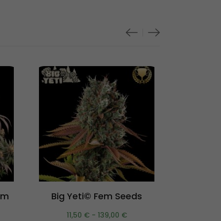
Scegli
em
Big Yeti© Fem Seeds
Rucu Cuc
11,50
€
-
139,00
€
17,0