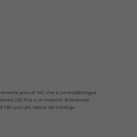
icamente priva di THC che si contraddistingue
a Dinamed CBD Plus e un maschio di Dinamed
di CBD puro più veloce del catalogo