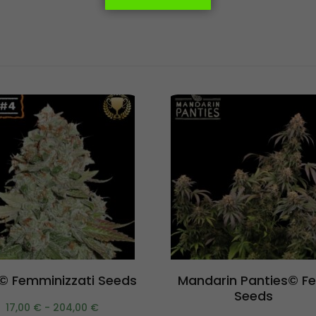
Scegli
Scegli
 Femminizzati Seeds
Mandarin Panties© F
Seeds
17,00
€
-
204,00
€