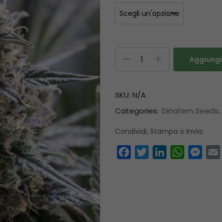
Aggiungi 
SKU:
N/A
Categories:
Dinafem Seeds
Condividi, Stampa o Invia:
Facebook
Twitter
LinkedIn
WhatsAp
Mess