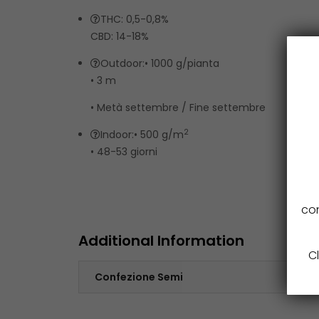
THC: 0,5-0,8%
CBD: 14-18%
Outdoor:
• 1000 g/pianta
• 3 m
• Metà settembre / Fine settembre
2
Indoor:
• 500 g/m
• 48-53 giorni
con
Additional Information
Cl
Confezione Semi