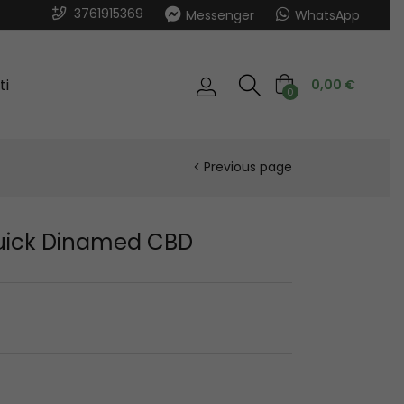
3761915369
Messenger
WhatsApp
ti
0,00
€
0
Previous page
uick Dinamed CBD