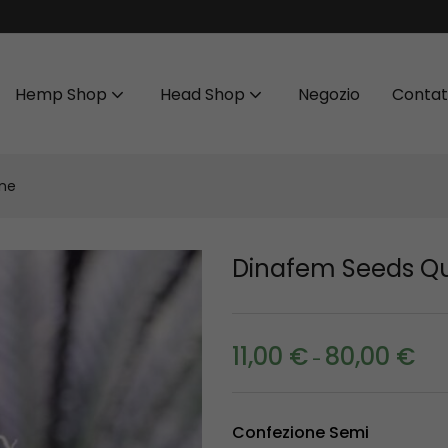
Hemp Shop
Head Shop
Negozio
Contat
one
Dinafem Seeds Q
11,00
€
80,00
€
-
Confezione Semi