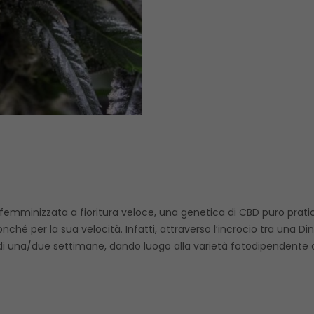
femminizzata a fioritura veloce, una genetica di CBD puro prat
onché per la sua velocità. Infatti, attraverso l’incrocio tra un
a di una/due settimane, dando luogo alla varietà fotodipendente 