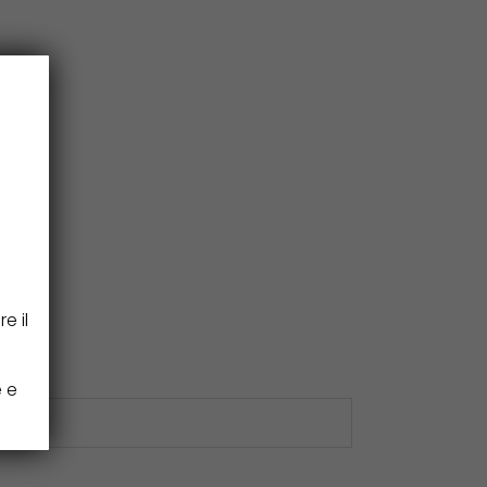
e il
e e