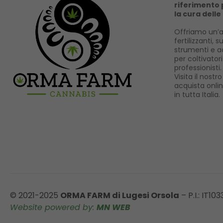
riferimento p
la cura delle
Offriamo un’a
fertilizzanti, s
strumenti e ac
per coltivator
professionisti.
Visita il nost
acquista onli
in tutta Italia.
© 2021-2025
ORMA FARM di Lugesi Orsola
– P.I.: IT10
Website powered by:
MN WEB