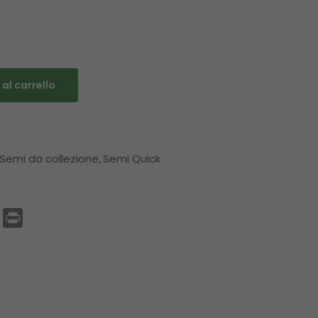
al carrello
Semi da collezione
Semi Quick
p
enger
Email
Print