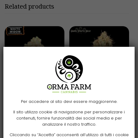
Related products
Scegli
Scegli
Per accedere al sito devi essere maggiorenne.
White Widow Fem
Santa Marta Haze©
Il sito utilizza cookie di navigazione per personalizzare i
Seeds
Fem Seeds
contenuti, fornire funzionalità dei social media e per
analizzare il nostro traffico.
13,00
€
-
156,00
€
13,00
€
-
156,00
€
Cliccando su “Accetta” acconsenti all’utilizzo di tutti i cookie