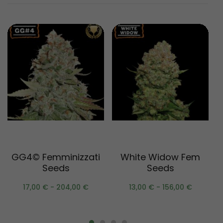
Scegli
Scegli
GG4© Femminizzati
White Widow Fem
Seeds
Seeds
17,00
€
-
204,00
€
13,00
€
-
156,00
€