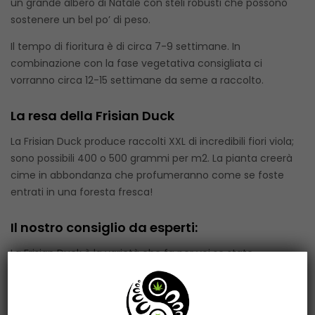
un grande albero di Natale con steli robusti che possono
sostenere un bel po’ di peso.
Il tempo di fioritura è di circa 7-9 settimane. In
combinazione con la fase vegetativa consigliata ci
vorranno circa 12-15 settimane da seme a raccolto.
La resa della Frisian Duck
La Frisian Duck produce raccolti XXL di incredibili fiori viola;
sono possibili 400 o 500 grammi per m2. La pianta creerà
cime in abbondanza che profumeranno come se foste
entrati in una foresta fresca!
Il nostro consiglio da esperti:
La Frisian Duck è la varietà che fa per voi se state
cercando una varietà che si fonde bene con il vostro
spazio in giardino o con il luogo che avete scelto per la
vostra guerriglia. Questa è in assoluto la varietà più