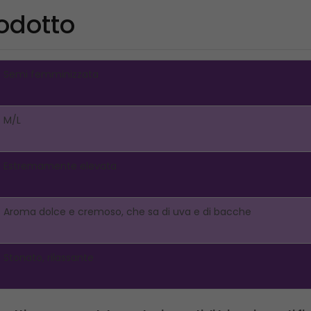
rodotto
Semi femminizzata
M/L
Estremamente elevata
Aroma dolce e cremoso, che sa di uva e di bacche
Stonato, rilassante