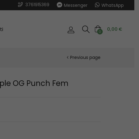
3761915369
Messenger
WhatsApp
ti
0,00
€
0
Previous page
rple OG Punch Fem