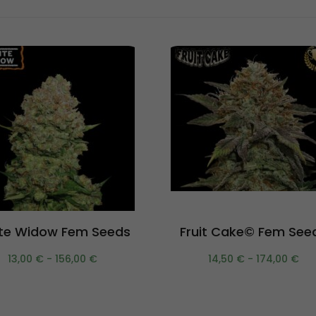
Scegli
Scegli
te Widow Fem Seeds
Fruit Cake© Fem See
13,00
€
-
156,00
€
14,50
€
-
174,00
€