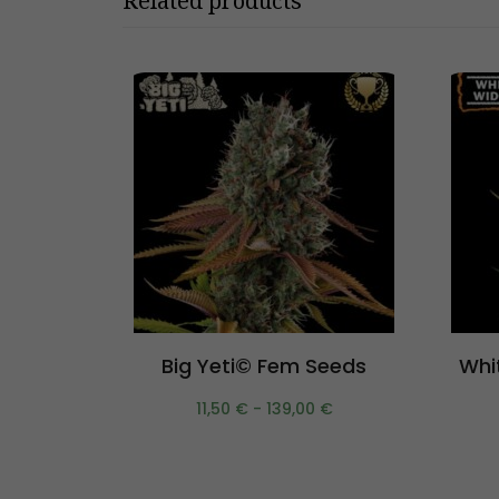
Related products
Scegli
Big Yeti© Fem Seeds
Whi
11,50
€
-
139,00
€