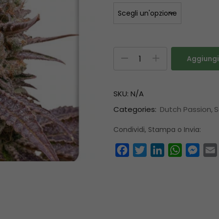
Aggiungi 
SKU:
N/A
Categories:
Dutch Passion
S
Condividi, Stampa o Invia:
Facebook
Twitter
LinkedIn
WhatsAp
Mess