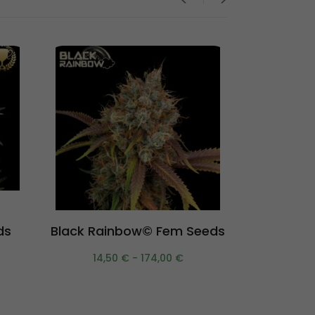
Scegli
ds
Black Rainbow© Fem Seeds
GG4© Fem
14,50
€
-
174,00
€
17,0