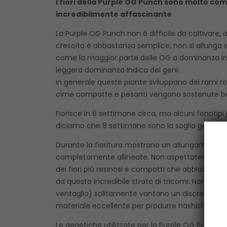
I fiori della Purple OG Punch sono molto com
incredibilmente affascinante
La Purple OG Punch non è difficile da coltivare, 
crescita è abbastanza semplice, non si allunga e
come la maggior parte delle OG a dominanza Indic
leggera dominanza Indica dei geni.
In generale queste piante sviluppano dei rami r
cime compatte e pesanti vengono sostenute ben
Fiorisce in 8 settimane circa, ma alcuni fenotip
diciamo che 8 settimane sono la soglia generale
Durante la fioritura mostrano un allungamento me
completamente allineate. Non aspettatevi i fiori
dei fiori più resinosi e compatti che abbiate ma
da questo incredibile strato di tricomi. Non solo 
ventaglio) solitamente vantano un discreto rivesti
materiale eccellente per produrre hashish o altr
Le genetiche utilizzate per la Purple OG Punch g