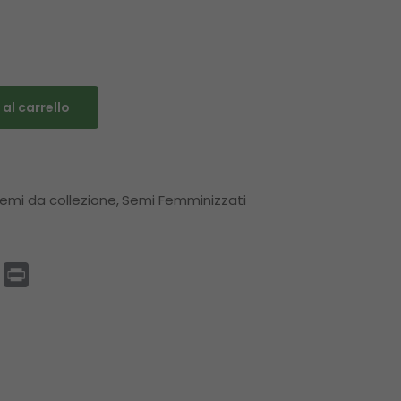
al carrello
emi da collezione
Semi Femminizzati
p
enger
Email
Print