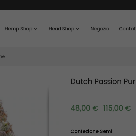
Hemp Shop
Head Shop
Negozio
Contat
one
Dutch Passion Pu
48,00
€
115,00
€
-
Confezione Semi