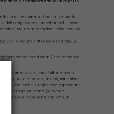
i bianchi e scintillanti hanno un aspetto
n ibrido a dominanza Indica, il suo modello di
a delle troppe ramificazioni laterali. Cresce
 media e una struttura fogliare ibrida con una
tup SOG o per una coltivazione naturale. Le
trebbero essere pronti già in 7 settimane. Ma
 abbastanza vicine l’una all’altra, ma non
Ciò che potete aspettarvi, invece, sono alcuni
e i fiori, ma anche le foglie sono impregnate
anche le foglie più grandi (le foglie a
tagliare e le foglie scintillanti sono un