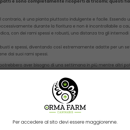
patti e sono completamente ricoperti di tricomi; questi fior
al contrario, è una pianta piuttosto indulgente e facile. Essendo u
ccessivamente durante la fioritura e non è incontrollabile a caus
a, con dei rami spessi e robusti, una distanza tra gli internodi
obusti e spessi, diventando così estremamente adatte per un se
e dai suoi rami spessi.
i potrebbero aver bisogno di una settimana in più mentre altri po
 perché queste piante siano pronte al raccolto.
dio e anche la distanza tra gli internodi è media. Le cime sono
 più grandi mai visti, possono diventare grandi, ma non enormi. 
i visto! Lo spesso rivestimento di resina non copre esclusivament
le foglioline sui fiori tendono ad essere impregnate di resina, ma 
mento. I suoi fiori compatti e arrotondati sono davvero facili da 
i concentrati di cannabis.
Per accedere al sito devi essere maggiorenne.
arantiscono le seguenti proprietà: