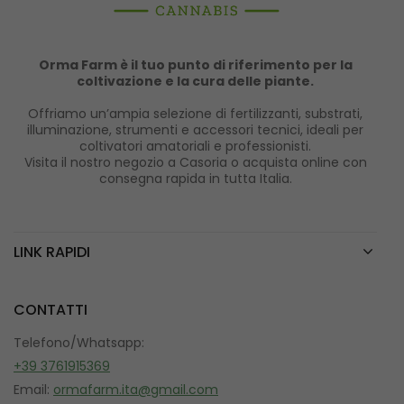
Orma Farm è il tuo punto di riferimento per la
coltivazione e la cura delle piante.
Offriamo un’ampia selezione di fertilizzanti, substrati,
illuminazione, strumenti e accessori tecnici, ideali per
coltivatori amatoriali e professionisti.
Visita il nostro negozio a Casoria o acquista online con
consegna rapida in tutta Italia.
LINK RAPIDI
CONTATTI
Telefono/Whatsapp:
+39 3761915369
Email:
ormafarm.ita@gmail.com