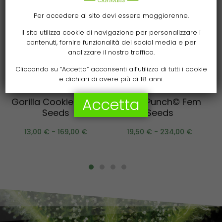
Per accedere al sito devi essere maggiorenne.
Il sito utilizza cookie di navigazione per personalizzare i
contenuti, fornire funzionalità dei social media e per
analizzare il nostro traffico.
Cliccando su “Accetta” acconsenti all’utilizzo di tutti i cookie
e dichiari di avere più di 18 anni.
Scegli
Scegli
Accetta
Gorilla Cookies Fem
Panty Punch© Fem
Seeds
Seeds
13,00
€
-
169,00
€
19,50
€
-
234,00
€