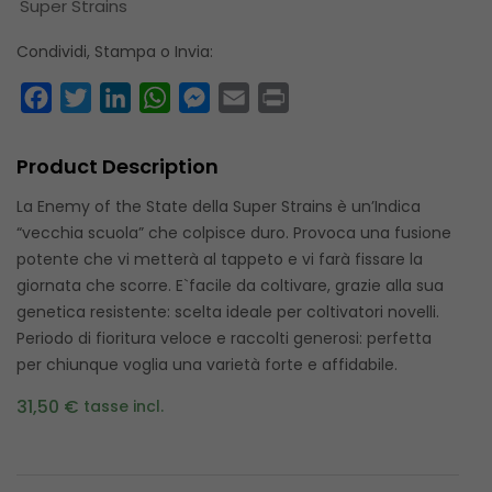
Super Strains
Condividi, Stampa o Invia:
Facebook
Twitter
LinkedIn
WhatsApp
Messenger
Email
Print
Product Description
La Enemy of the State della Super Strains è un’Indica
“vecchia scuola” che colpisce duro. Provoca una fusione
potente che vi metterà al tappeto e vi farà fissare la
giornata che scorre. E`facile da coltivare, grazie alla sua
genetica resistente: scelta ideale per coltivatori novelli.
Periodo di fioritura veloce e raccolti generosi: perfetta
per chiunque voglia una varietà forte e affidabile.
31,
50
€
tasse incl.