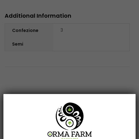
Additional Information
3
Confezione
Semi
Related products