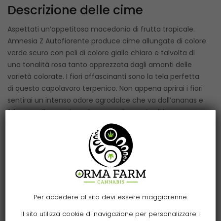
Descrizione delle cime
Aspettati un’appetitosa macedonia di frutta tropicale.
Amnesia Z Autofiorente produce cime allungate di colore
verde scuro con peli di colore giallo chiaro e talvolta di
una tonalità rosa tanto apprezzata dagli amanti delle
varietà colorate. I fiori affascinanti sono la tela perfetta
di questo capolavoro terpenico. Non appena aprirai i fiori
sentirai un intenso odore agrodolce che va dall’ananas e
il limone alla papaia e al mango. Con note di base
intense e speziate che ricordano i classici sapori che
sorprenderanno con ogni tiro.
Rapporto sul fumo
Fai un viaggio sulla luna e torna sulla terra. Grazie alla sua
eredità Sativa puoi aspettarti un effetto quasi
Per accedere al sito devi essere maggiorenne.
psichedelico già dai primi tiri. Gli effetti di Amnesia Z
Autofiorente ti lanciano nello spazio con uno sballo
Il sito utilizza cookie di navigazione per personalizzare i