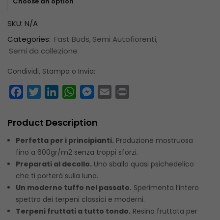
Choose an option
SKU:
N/A
Categories:
Fast Buds
Semi Autofiorenti
Semi da collezione
Condividi, Stampa o Invia:
Facebook
Twitter
LinkedIn
WhatsApp
Messenger
Email
Print
Product Description
Perfetta per i principianti.
Produzione mostruosa
fino a 600gr/m2 senza troppi sforzi.
Preparati al decollo.
Uno sballo quasi psichedelico
che ti porterà sulla luna.
Un moderno tuffo nel passato.
Sperimenta l’intero
spettro dei terpeni classici e moderni.
Terpeni fruttati a tutto tondo.
Resina fruttata per