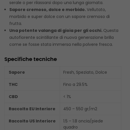
serale o per rilassarsi dopo una lunga giornata.
Sapore cremoso, dolce e morbido.
Vellutato,
morbido e super dolce con un sapore cremoso di
frutta.
Una potente valanga di gioia per gli occhi.
Questa
autofiorente scintillante di nuova generazione brilla
come se fosse stata immersa nella polvere fresca.
Specifiche tecniche
Sapore
Fresh, Speziato, Dolce
THC
Fino a 29.5%
CBD
< 1%
Raccolto EU Interiore
450 – 550 gr/m2
Raccolto US Interiore
1.5 – 1.8 oncia/piede
quadro