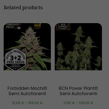
Related products
Scegli
Scegli
Forbidden Mochi©
BCN Power Plant©
Semi Autofiorenti
Semi Autofiorenti
13,00
€
-
156,00
€
11,50
€
-
139,00
€