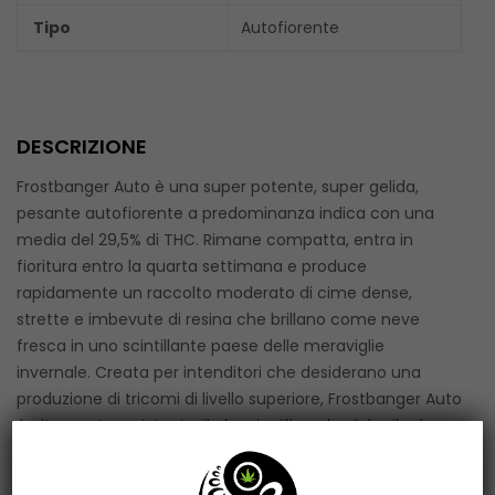
Tipo
Autofiorente
DESCRIZIONE
Frostbanger Auto è una super potente, super gelida,
pesante autofiorente a predominanza indica con una
media del 29,5% di THC. Rimane compatta, entra in
fioritura entro la quarta settimana e produce
rapidamente un raccolto moderato di cime dense,
strette e imbevute di resina che brillano come neve
fresca in uno scintillante paese delle meraviglie
invernale. Creata per intenditori che desiderano una
produzione di tricomi di livello superiore, Frostbanger Auto
è altamente resistente, il che significa che è facile da
coltivare sia che tu sia alle prime armi con la coltivazione
di erba o abbia anni di esperienza. La sua struttura