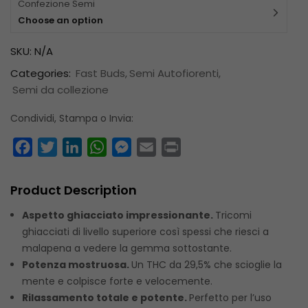
Confezione Semi
Choose an option
SKU:
N/A
Categories:
Fast Buds
Semi Autofiorenti
Semi da collezione
Condividi, Stampa o Invia:
Facebook
Twitter
LinkedIn
WhatsApp
Messenger
Email
Print
Product Description
Aspetto ghiacciato impressionante.
Tricomi
ghiacciati di livello superiore così spessi che riesci a
malapena a vedere la gemma sottostante.
Potenza mostruosa.
Un THC da 29,5% che scioglie la
mente e colpisce forte e velocemente.
Rilassamento totale e potente.
Perfetto per l’uso