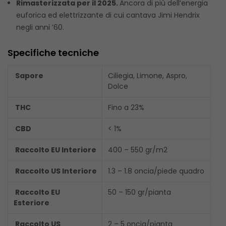
Rimasterizzata per il 2025.
Ancora di più dell’energia
euforica ed elettrizzante di cui cantava Jimi Hendrix
negli anni ’60.
Specifiche tecniche
Sapore
Ciliegia, Limone, Aspro,
Dolce
THC
Fino a 23%
CBD
< 1%
Raccolto EU Interiore
400 – 550 gr/m2
Raccolto US Interiore
1.3 – 1.8 oncia/piede quadro
Raccolto EU
50 – 150 gr/pianta
Esteriore
Raccolto US
2 – 5 oncia/pianta