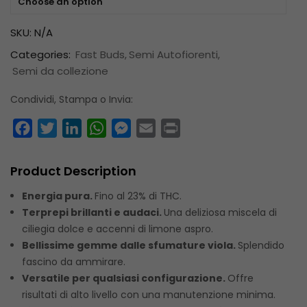
Choose an option
SKU:
N/A
Categories:
Fast Buds
Semi Autofiorenti
Semi da collezione
Condividi, Stampa o Invia:
Facebook
Twitter
LinkedIn
WhatsApp
Messenger
Email
Print
Product Description
Energia pura.
Fino al 23% di THC.
Terprepi brillanti e audaci.
Una deliziosa miscela di
ciliegia dolce e accenni di limone aspro.
Bellissime gemme dalle sfumature viola.
Splendido
fascino da ammirare.
Versatile per qualsiasi configurazione.
Offre
risultati di alto livello con una manutenzione minima.