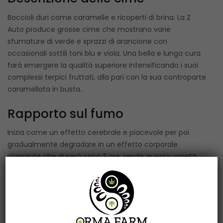
Boccioli duri come caramelle e ricoperti di brina. La Z
Auto produce grosse cime che mostrano varie
sfumature di verde e sprazzi di arancione con
occasionali sottili toni blu e viola. Una bella e lunga cura
farà emergere la qualità superiore intensificando i suoi
complessi terpici fruttati, alla pari con la sua controparte
caramellata in busta.
Rapporto sul fumo
Inizia come un effetto cerebrale e piacevole per poi
gradualmente degradare in un effetto corporale
rilassante che durerà circa 3 ore, rende questa varietà
ottimale per un fumo pomeridiano o notturno. Non è un
tipico effetto indica ultra travolgente, ma lascerà sereni
e senza ansia. Ottimo per i consumatori alle prime armi e
per i fumatori di lunga data.