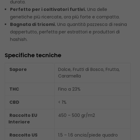
durata.
Perfetto per i coltivatori furtivi.
Una delle
genetiche più ricercate, ora più forte e compatta.
Bagnata di tricomi.
Una quantità pazzesca di resina
dappertutto, perfetta per estrattori e produttori di
hashish.
Specifiche tecniche
Sapore
Dolce, Frutti di Bosco, Frutta,
Caramella
THC
Fino a 23%
CBD
< 1%
Raccolto EU
450 – 500 gr/m2
Interiore
Raccolto US
1.5 – 1.6 oncia/piede quadro