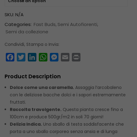
Choose an option
SKU:
N/A
Categories:
Fast Buds
Semi Autofiorenti
Semi da collezione
Condividi, Stampa o Invia:
Facebook
Twitter
LinkedIn
WhatsApp
Messenger
Email
Print
Product Description
Dolce come una caramella.
Assaggia l’arcobaleno
con le deliziose bacche dolci e i sapori estremamente
fruttati.
Raccolta travolgente.
Questa pianta cresce fino a
100cm e produce 500gr/m2 in soli 70 giorni!
Delizia Indica.
Uno sballo di testa soddisfacente che
porta a uno sballo corporeo senza ansia e di lunga