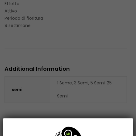
Effetto
Attivo
Periodo di fioritura
9 settimane
Additional Information
1 Seme, 3 Semi, 5 Semi, 25
semi
Semi