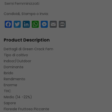
Semi Femminizzati
Condividi, Stampa o Invia:
Facebook
Twitter
LinkedIn
WhatsApp
Messenger
Email
Print
Product Description
Dettagli di Green Crack Fem
Tipo di coltivo
Indoor/Outdoor
Dominante
Ibrido
Rendimento
Enorme
THC
Medio (14 -22%)
Sapore
Floreale Fruttoso Piccante