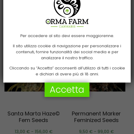
Related products
Per accedere al sito devi essere maggiorenne.
Il sito utilizza cookie di navigazione per personalizzare i
contenuti, fornire funzionalità dei social media e per
analizzare il nostro traffico.
Cliccando su “Accetta” acconsenti all’utilizzo di tutti i cookie
e dichiari di avere più di 18 anni.
Accetta
Scegli
Scegli
Santa Marta Haze©
Permanent Marker
Fem Seeds
Feminized Seeds
13,00
€
-
156,00
€
9,50
€
-
99,00
€