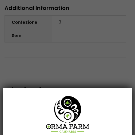
Additional Information
3
Confezione
Semi
Related products