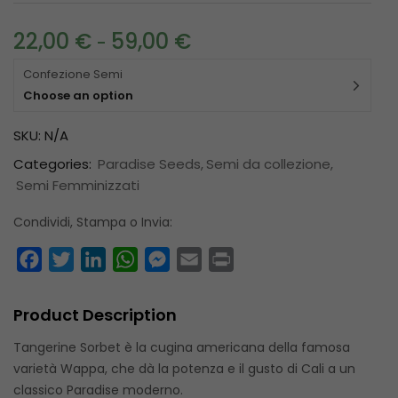
22,00
€
59,00
€
-
Confezione Semi
Choose an option
SKU:
N/A
Categories:
Paradise Seeds
Semi da collezione
Semi Femminizzati
Condividi, Stampa o Invia:
Facebook
Twitter
LinkedIn
WhatsApp
Messenger
Email
Print
Product Description
Tangerine Sorbet è la cugina americana della famosa
varietà Wappa, che dà la potenza e il gusto di Cali a un
classico Paradise moderno.