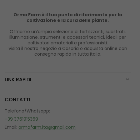
Orma Farm è il tuo punto di riferimento per la
coltivazione e la cura delle piante.
Offriamo un’ampia selezione di fertilizzanti, substrati,
illuminazione, strumenti e accessori tecnici, ideali per
coltivatori amatoriali e professionisti.
Visita il nostro negozio a Casoria o acquista online con
consegna rapida in tutta Italia.
LINK RAPIDI
CONTATTI
Telefono/Whatsapp:
+39 3761915369
Email:
ormafarm.ita@gmail.com