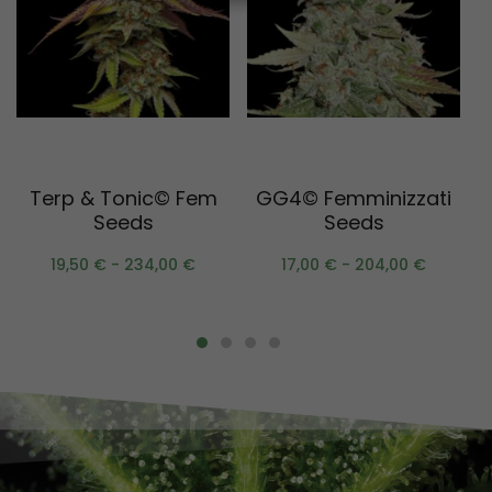
Scegli
Scegli
Terp & Tonic© Fem
GG4© Femminizzati
Seeds
Seeds
19,50
€
-
234,00
€
17,00
€
-
204,00
€