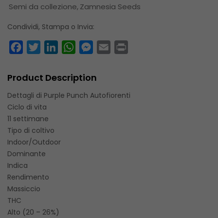
Semi da collezione
Zamnesia Seeds
Condividi, Stampa o Invia:
Facebook
Twitter
LinkedIn
WhatsApp
Messenger
Email
Print
Product Description
Dettagli di Purple Punch Autofiorenti
Ciclo di vita
11 settimane
Tipo di coltivo
Indoor/Outdoor
Dominante
Indica
Rendimento
Massiccio
THC
Alto (20 – 26%)