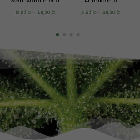
Semi Autofiorenti
Autofiorenti
13,00
€
-
156,00
€
11,50
€
-
139,00
€