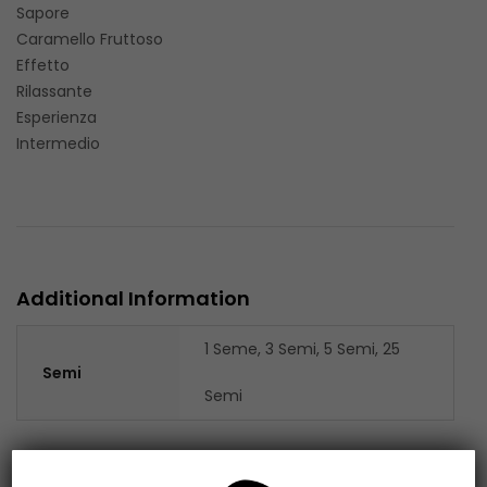
Sapore
Caramello Fruttoso
Effetto
Rilassante
Esperienza
Intermedio
Additional Information
1 Seme, 3 Semi, 5 Semi, 25
Semi
Semi