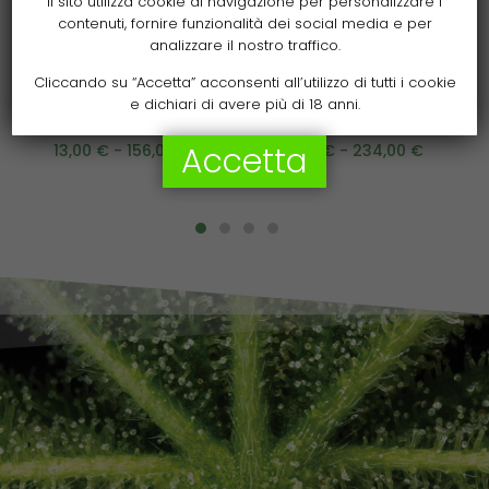
Il sito utilizza cookie di navigazione per personalizzare i
contenuti, fornire funzionalità dei social media e per
Scegli
Scegli
analizzare il nostro traffico.
Forbidden Mochi©
Terp & Tonic© Semi
Cliccando su “Accetta” acconsenti all’utilizzo di tutti i cookie
e dichiari di avere più di 18 anni.
Semi Autofiorenti
Autofiorenti
Accetta
13,00
€
-
156,00
€
19,50
€
-
234,00
€