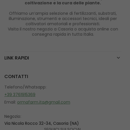
coltivazione e la cura delle piante.
Offriamo un’ampia selezione di fertilizzanti, substrati,
illuminazione, strumenti e accessori tecnici, ideali per
coltivatori amatoriali e professionisti.
Visita il nostro negozio a Casoria o acquista online con
consegna rapida in tutta Italia.
LINK RAPIDI
CONTATTI
Telefono/Whatsapp:
+39 3761915369
Email:
ormafarm.ita@gmail.com
Negozio:
Via Nicola Rocco 32-34, Casoria (NA)
SEGUICI SUI SOCIAL