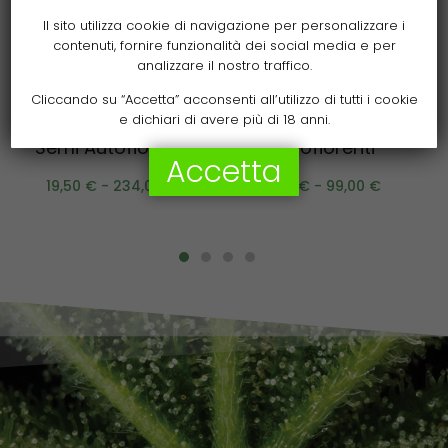
Il sito utilizza cookie di navigazione per personalizzare i
contenuti, fornire funzionalità dei social media e per
analizzare il nostro traffico.
Scegli
Scegli
Cliccando su “Accetta” acconsenti all’utilizzo di tutti i cookie
e dichiari di avere più di 18 anni.
Tropical Zmoothie©
Amnesia Semi
Semi Autofiorenti
Autofiorenti
Accetta
19,50
€
-
234,00
€
9,50
€
-
99,00
€