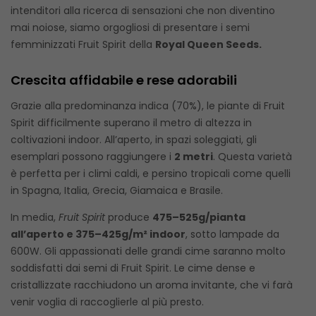
intenditori alla ricerca di sensazioni che non diventino
mai noiose, siamo orgogliosi di presentare i semi
femminizzati Fruit Spirit della
Royal Queen Seeds.
Crescita affidabile e rese adorabili
Grazie alla predominanza indica (70%), le piante di Fruit
Spirit difficilmente superano il metro di altezza in
coltivazioni indoor. All’aperto, in spazi soleggiati, gli
esemplari possono raggiungere i
2 metri
. Questa varietà
è perfetta per i climi caldi, e persino tropicali come quelli
in Spagna, Italia, Grecia, Giamaica e Brasile.
In media,
Fruit Spirit
produce
475–525g/pianta
all’aperto e 375–425g/m² indoor
, sotto lampade da
600W. Gli appassionati delle grandi cime saranno molto
soddisfatti dai semi di Fruit Spirit. Le cime dense e
cristallizzate racchiudono un aroma invitante, che vi farà
venir voglia di raccoglierle al più presto.