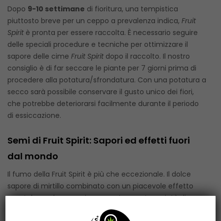
Dopo
9-10 settimane
di fioritura, una tempistica
piuttosto breve per un ceppo a prevalenza indica,
Fruit
Spirit
è pronta per essere raccolta. È necessario seguire
delle speciali procedure e tecniche per ottimizzare il
sapore delle cime
Fruit Spirit
dopo il raccolto. Il nostro
consiglio è di far seccare le piante per 7 giorni prima di
procedere alla potatura/sfrondatura. Con una potatura a
secco sarà possibile conservare il gusto unico dei fiori,
che potrebbe deteriorarsi facilmente durante il periodo
di essiccazione.
Semi di Fruit Spirit: Sapori ed effetti fuori
dal mondo
Il fumo della Fruit Spirit è più che eccezionale. Il dolce
sapore di mirtillo combinato con un piacevole effetto
mentale renderanno sicuramente questa varietà di
cannabis una delle tue preferite. L’aroma percepito