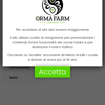
durante la coltivazione degli esemplari risulta
ulteriormente amplificato, e culmina in un’esperienza
che può essere definita paradisiaca. Grazie al
18% di THC
,
lo sballo è confortevole ma non eccessivo, perfetto per
ogni momento della giornata.
Per accedere al sito devi essere maggiorenne.
Il sito utilizza cookie di navigazione per personalizzare i
contenuti, fornire funzionalità dei social media e per
analizzare il nostro traffico.
Cliccando su “Accetta” acconsenti all’utilizzo di tutti i cookie
Additional Information
e dichiari di avere più di 18 anni.
1, 3, 5, 10, 25
Confezione
Accetta
Semi