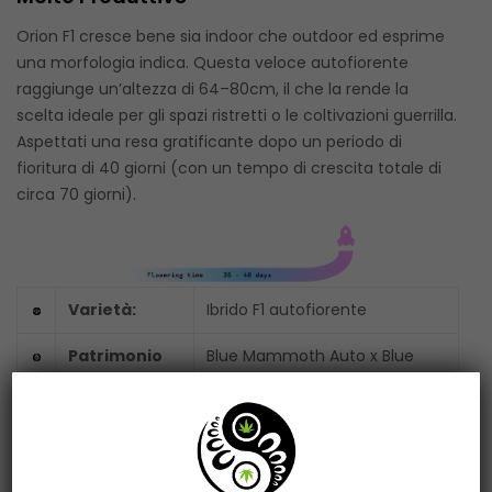
Orion F1 cresce bene sia indoor che outdoor ed esprime
una morfologia indica. Questa veloce autofiorente
raggiunge un’altezza di 64–80cm, il che la rende la
scelta ideale per gli spazi ristretti o le coltivazioni guerrilla.
Aspettati una resa gratificante dopo un periodo di
fioritura di 40 giorni (con un tempo di crescita totale di
circa 70 giorni).
Varietà:
Ibrido F1 autofiorente
Patrimonio
Blue Mammoth Auto x Blue
Genetico:
Dream x Amnesia
THC:
Molto alto
Rendimento:
XXL