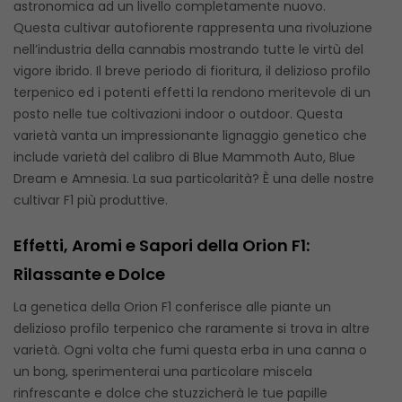
astronomica ad un livello completamente nuovo.
Questa cultivar autofiorente rappresenta una rivoluzione
nell’industria della cannabis mostrando tutte le virtù del
vigore ibrido. Il breve periodo di fioritura, il delizioso profilo
terpenico ed i potenti effetti la rendono meritevole di un
posto nelle tue coltivazioni indoor o outdoor. Questa
varietà vanta un impressionante lignaggio genetico che
include varietà del calibro di Blue Mammoth Auto, Blue
Dream e Amnesia. La sua particolarità? È una delle nostre
cultivar F1 più produttive.
Effetti, Aromi e Sapori della Orion F1:
Rilassante e Dolce
La genetica della Orion F1 conferisce alle piante un
delizioso profilo terpenico che raramente si trova in altre
varietà. Ogni volta che fumi questa erba in una canna o
un bong, sperimenterai una particolare miscela
rinfrescante e dolce che stuzzicherà le tue papille