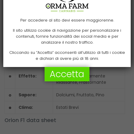
Altezza:
65 – 80 cm
Tempo di
35 – 40 giorni
Per accedere al sito devi essere maggiorenne.
Fioritura:
Il sito utilizza cookie di navigazione per personalizzare i
contenuti, fornire funzionalità dei social media e per
Raccolto:
65 – 70 giorni dopo la
analizzare il nostro traffico.
germinazione
Cliccando su “Accetta” acconsenti all’utilizzo di tutti i cookie
Terpeni
Cariofillene, Farnesene,
e dichiari di avere più di 18 anni.
principali :
Mircene, Ocimene
Accetta
Effetto:
Calmante, Fisicamente
Rilassante, Frastornante
Sapore:
Dolciumi, Fruttato, Pino
Clima:
Estati Brevi
Orion F1 data sheet