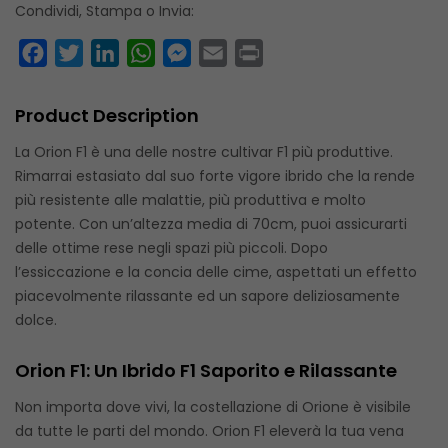
Condividi, Stampa o Invia:
Facebook
Twitter
LinkedIn
WhatsApp
Messenger
Email
Print
Product Description
La Orion F1 è una delle nostre cultivar F1 più produttive.
Rimarrai estasiato dal suo forte vigore ibrido che la rende
più resistente alle malattie, più produttiva e molto
potente. Con un’altezza media di 70cm, puoi assicurarti
delle ottime rese negli spazi più piccoli. Dopo
l’essiccazione e la concia delle cime, aspettati un effetto
piacevolmente rilassante ed un sapore deliziosamente
dolce.
Orion F1: Un Ibrido F1 Saporito e Rilassante
Non importa dove vivi, la costellazione di Orione è visibile
da tutte le parti del mondo. Orion F1 eleverà la tua vena