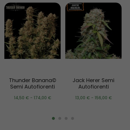
Scegli
Scegli
Thunder Banana©
Jack Herer Semi
A
Semi Autofiorenti
Autofiorenti
14,50
€
-
174,00
€
13,00
€
-
156,00
€