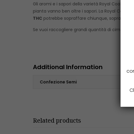
Gli aromi e i sapori della varietà Royal Cookies 
pianta vanno ben oltre i sapori. La Royal Cookie
THC
potrebbe sopraffare chiunque, soprattutto
Se vuoi raccogliere grandi quantità di cime dolci
Additional Information
con
Confezione Semi
Cl
Related products