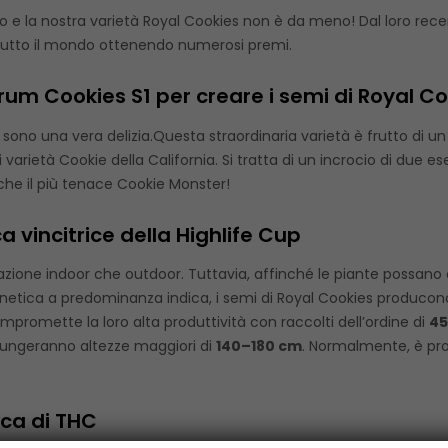
 e la nostra varietà Royal Cookies non è da meno! Dal loro recen
 tutto il mondo ottenendo numerosi premi.
rum Cookies S1 per creare i semi di Royal C
s sono una vera delizia.Questa straordinaria varietà è frutto d
i varietà Cookie della California. Si tratta di un incrocio di due 
che il più tenace Cookie Monster!
a vincitrice della Highlife Cup
ivazione indoor che outdoor. Tuttavia, affinché le piante possano 
 genetica a predominanza indica, i semi di Royal Cookies produ
mpromette la loro alta produttività con raccolti dell’ordine di
45
giungeranno altezze maggiori di
140–180 cm
. Normalmente, è pro
ca di THC