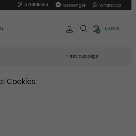
3761915369
Messenger
WhatsApp
ti
0,00
€
0
Previous page
l Cookies