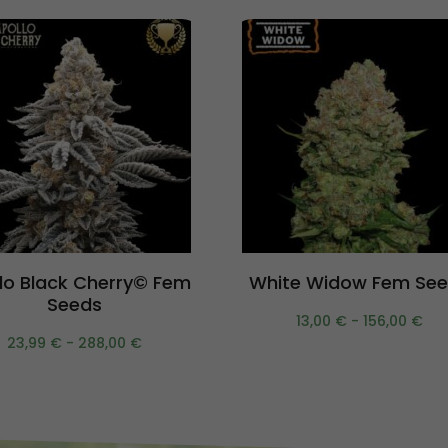
Scegli
Scegli
lo Black Cherry© Fem
White Widow Fem Se
Seeds
13,00
€
-
156,00
€
23,99
€
-
288,00
€