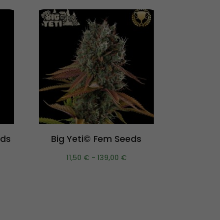
Scegli
eds
Big Yeti© Fem Seeds
Thunder 
11,50
€
-
139,00
€
14,