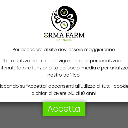
sono fedeli al nome Cookies: fragranze dolci e terrose con sapori p
s provoca un potente effetto che stimola la mente e rilassa prof
 le persone impreparate.
 e potenti che colgano la vera essenza della marijuana california
Per accedere al sito devi essere maggiorenne.
Il sito utilizza cookie di navigazione per personalizzare i
tenuti, fornire funzionalità dei social media e per analizzar
nostro traffico.
1, 3, 5, 10, 25
iccando su “Accetta” acconsenti all’utilizzo di tutti i cooki
dichiari di avere più di 18 anni.
Accetta