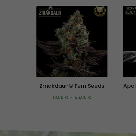
Scegli
Zmäkdaun© Fem Seeds
Apol
13,00
€
-
156,00
€