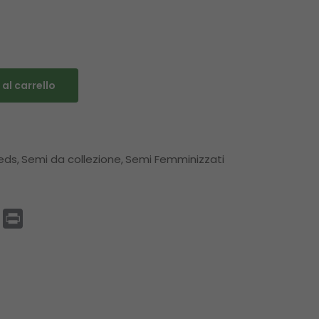
al carrello
eds
Semi da collezione
Semi Femminizzati
p
enger
Email
Print