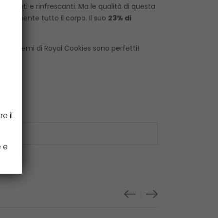
ungenti e rinfrescanti. Ma le qualità di questa
ondamente tutto il corpo. Il suo
23% di
na, i semi di Royal Cookies sono perfetti!
e il
e e