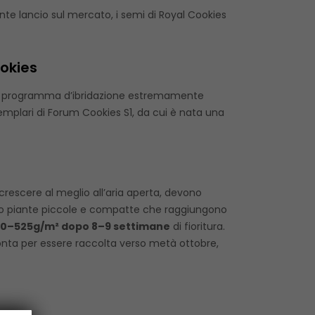
te lancio sul mercato, i semi di Royal Cookies
ookies
i un programma d’ibridazione estremamente
esemplari di Forum Cookies S1, da cui è nata una
crescere al meglio all’aria aperta, devono
cono piante piccole e compatte che raggiungono
0–525g/m² dopo 8–9 settimane
di fioritura.
nta per essere raccolta verso metà ottobre,