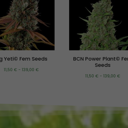
Scegli
Scegli
ig Yeti© Fem Seeds
BCN Power Plant© F
Seeds
11,50
€
-
139,00
€
11,50
€
-
139,00
€