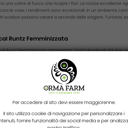
 una coltre di fuoco che ricopre i fiori. La notizia eccellente ri
ancora le cose, i rendimenti sono eccezionali. In un ambiente contr
ti outdoor possono variare a seconda delle stagioni. Tuttavia, 
tical Runtz Femminizzata
tical Runtz Femminizzata rappresenta i tratti desiderati dai due cep
 Durban. Gli effetti confortanti abbracciano i pensieri mentre il
ione un effetto fisico profondo e rilassante, che si avverte piena
izzata sicuramente ne ricorda il profilo aromatico: tutto di quest
bra. Subito dopo arrivano le note acidule del limone e dei frutti 
minizzata ti offre un’indescrivibile essenza tropicale che comple
 ben bilanciati. Presenta note fruttate e dolci con sfumature spe
Per accedere al sito devi essere maggiorenne.
ccanti e buccia d’arancia rafforzano gli aromi rilassanti e fresch
no un aroma di terra e muschio. Durante la fioritura, deliziose e d
Il sito utilizza cookie di navigazione per personalizzare i
tenuti, fornire funzionalità dei social media e per analizzar
nostro traffico.