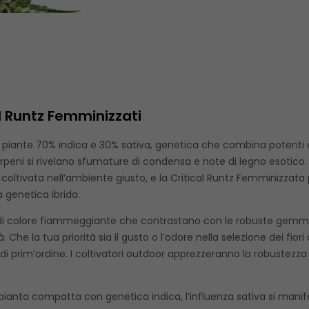
al Runtz Femminizzati
a piante 70% indica e 30% sativa, genetica che combina potenti ef
terpeni si rivelano sfumature di condensa e note di legno esotico
e coltivata nell’ambiente giusto, e la Critical Runtz Femminizzata
 genetica ibrida.
di colore fiammeggiante che contrastano con le robuste gemme ve
. Che la tua priorità sia il gusto o l’odore nella selezione dei fiori
i prim’ordine. I coltivatori outdoor apprezzeranno la robustezza 
ianta compatta con genetica indica, l’influenza sativa si manif