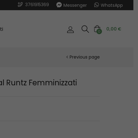
3761915369
Messenger
WhatsApp
ti
0,00
€
0
Previous page
al Runtz Femminizzati