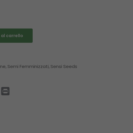
al carrello
one
Semi Femminizzati
Sensi Seeds
p
enger
Email
Print