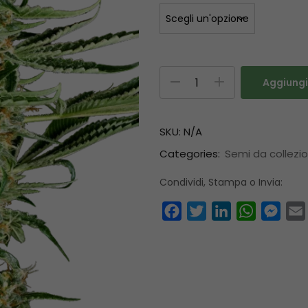
Aggiungi 
SKU:
N/A
Categories:
Semi da collezi
Condividi, Stampa o Invia:
Facebook
Twitter
LinkedIn
WhatsAp
Mess