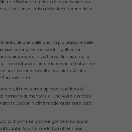
k Herer e Durban. Le prime due specie sono a
to. L’influenza sativa della Jack Herer e della
esenta alcune delle qualità più pregiate delle
sti semi sono femminizzati. I coltivatori
erà rapidamente in verticale. Nonostante la
 i rami laterali si estendono verso l’esterno e
stenere le cime una volta cresciute. Anche
tz Femminizzata.
trale sul meristema apicale. Il periodo di
piante possono aumentare di una volta e mezzo
ltivatori outdoor in climi moderatamente caldi
tura di tricomi. Le brattee gonfie rimangono
cattivante. A catturare la tua attenzione