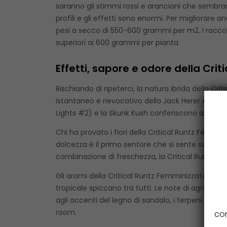
saranno gli stimmi rossi e arancioni che sembrano
profili e gli effetti sono enormi. Per migliorare 
pesi a secco di 550-600 grammi per m2. I raccol
superiori ai 600 grammi per pianta.
Effetti, sapore e odore della Cri
Rischiando di ripeterci, la natura ibrida della Cri
istantaneo e rievocativo della Jack Herer e della
Lights #2) e la Skunk Kush conferiscono all’equaz
Chi ha provato i fiori della Critical Runtz Femmin
dolcezza è il primo sentore che si sente sulle lab
combinazione di freschezza, la Critical Runtz Fem
Gli aromi della Critical Runtz Femminizzata sono
tropicale spiccano tra tutti. Le note di agrumi pi
agli accenti del legno di sandalo, i terpeni lascia
room.
con