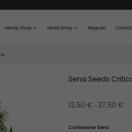
Hemp Shop
Head Shop
Negozio
Contat
one
Sensi Seeds Critic
12,50
€
37,50
€
-
Confezione Semi