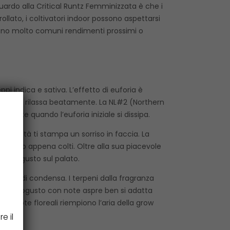
guardo alla Critical Runtz Femminizzata è che i
ollato, i coltivatori indoor possono aspettarsi
sono molto comuni rendimenti prossimi o
pi indica e sativa. L’effetto di euforia è
 corpo si rilassa beatamente. La NL#2 (Northern
mente quando l’euforia iniziale si dissipa.
a varietà ti stampa un sorriso in faccia. La
di bosco appena colti. Oltre alla sua piacevole
ta il gusto sul palato.
ziate di condensa. I terpeni dalla fragranza
i. Il retrogusto con note aspre ben si adatta
olci note floreali riempiono l’aria della grow
e il