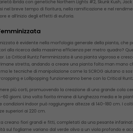
arietà ibrida con genetiche Northern Lights #2, Skunk Kush, Jac
i nel breve tempo di fioritura, nella ramificazione e nel rendimen
 e all’inizio degli effetti di euforia.
z Femminizzata
izzata è evidente nella morfologia generale della pianta, che pr
atori alla ricerca della massima efficienza per metro quadro? Que
r. La Critical Runtz Femminizzata è una pianta vigorosa e cresc
le rimane stretta, andando a creare una pianta folta man mano che
sti, ma le tecniche di manipolazione come la SCROG aiutano a so
rcropping e Lollipopping funzioneranno bene con la Critical Run
imanere più corti, promuovendo la creazione di una grande cola cen
 55-60 giorni. Una volta fiorita rimane di lunghezza media e le 
ste condizioni indoor può raggiungere altezze di 140-180 cm. I co
e superiori ai 220 cm.
a creano fiori grandi e fitti, completati da una pesante infarina
tà sul fogliame variano dal verde oliva a un viola profondo e ac