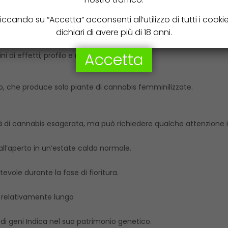
iccando su “Accetta” acconsenti all’utilizzo di tutti i cooki
ione di quattro varietà pluripremiate.
dichiari di avere più di 18 anni.
 #2, danno il loro contributo alla discendenza indica.
Accetta
 di effetti, profilo e morfologia.
o, che produce solo piante di cannabis femminilizzate.
à di cannabis esagerata, ma può richiedere qualche attenzione i
all’aperto in un’estate calda normale.
evole durante la fase di fioritura.
a relativamente lungo
di geni Indica nel suo patrimonio genetico.