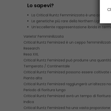
Lo sapevi?
Cl
La Critical Runtz Femminizzata è una combinaz
Le genetiche più rare della Northern Lights, NL
Un’eccellente rappresentazione ibrida in termini
Varieta’ Femminilizzata
Critical Runtz Feminized è un ceppo femminilizzat
Research
Resa XXL
Critical Runtz Feminized può produrre una quantit
Temperato / Continentale
Critical Runtz Feminized possono essere coltivate 
Pianta alta
Critical Runtz Feminized raggiungerà un’altezza not
Periodo di fioritura lungo
Critical Runtz Feminized avrà un tempo di fioritur
Indica
Critical Runtz Feminized ha una vasta proporzione 