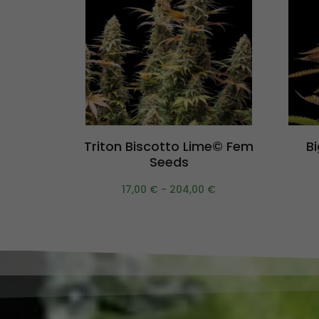
Scegli
Triton Biscotto Lime© Fem
B
Seeds
17,00
€
-
204,00
€