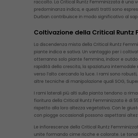
raccolto. La Critical Runtz Femminizzata è una v
predominanza indica, e questi tratti sono espress
Durban contribuisce in modo significativo al sapore
Coltivazione della Critical Runt
La discendenza mista della Critical Runtz Femmin
piante indica e sativa. Un vantaggio per i coltiv
otterranno solo piante femmina, indoor e outdoo
rapidità della crescita, la spaziatura internoda
verso l’alto cercando la luce. I rami sono robu
altre tecniche di manipolazione quali SOG, Supe
I rami laterali più alti sulla pianta tendono a r
fioritura della Critical Runtz Femminizzata è di
rispetto alla loro altezza vegetativa. Con le giu
con piogge occasionali possono aspettarsi altezz
Le infiorescenze della Critical Runtz Femminizzat
unite formando cime ricche e colorate. Le tonali