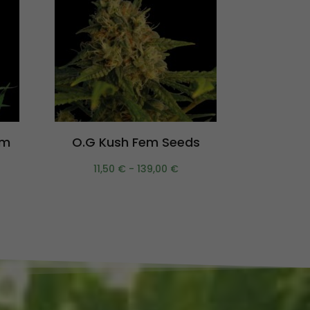
Scegli
em
O.G Kush Fem Seeds
Granny’s
11,50
€
-
139,00
€
13,