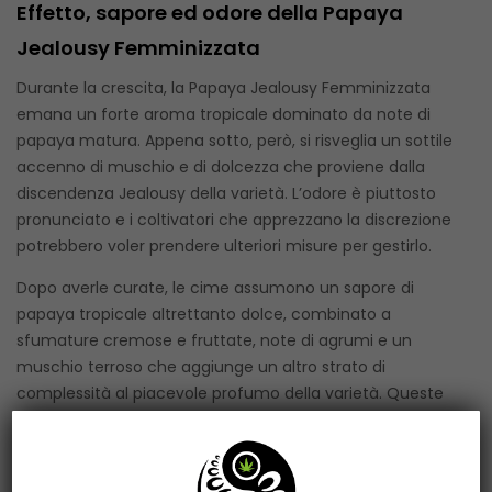
Effetto, sapore ed odore della Papaya
Jealousy Femminizzata
Durante la crescita, la Papaya Jealousy Femminizzata
emana un forte aroma tropicale dominato da note di
papaya matura. Appena sotto, però, si risveglia un sottile
accenno di muschio e di dolcezza che proviene dalla
discendenza Jealousy della varietà. L’odore è piuttosto
pronunciato e i coltivatori che apprezzano la discrezione
potrebbero voler prendere ulteriori misure per gestirlo.
Dopo averle curate, le cime assumono un sapore di
papaya tropicale altrettanto dolce, combinato a
sfumature cremose e fruttate, note di agrumi e un
muschio terroso che aggiunge un altro strato di
complessità al piacevole profumo della varietà. Queste
note sono evidenti nel gusto morbido e succoso durante
l’inalazione, con un piacevole sapore di papaya cremosa
e tropicale che lascia un retrogusto ricco e dolce.