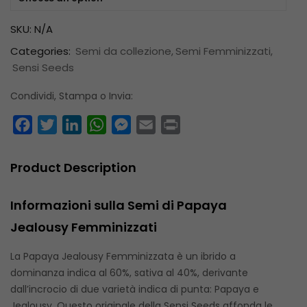
SKU:
N/A
Categories:
Semi da collezione
Semi Femminizzati
Sensi Seeds
Condividi, Stampa o Invia:
Facebook
Twitter
LinkedIn
WhatsApp
Messenger
Email
Print
Product Description
Informazioni sulla Semi di Papaya
Jealousy Femminizzati
La Papaya Jealousy Femminizzata è un ibrido a
dominanza indica al 60%, sativa al 40%, derivante
dall’incrocio di due varietà indica di punta: Papaya e
Jealousy. Questo originale della Sensi Seeds affonda le