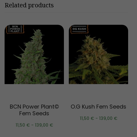
Related products
Scegli
Scegli
BCN Power Plant©
O.G Kush Fem Seeds
Fem Seeds
11,50
€
-
139,00
€
11,50
€
-
139,00
€