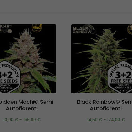
Scegli
Scegli
bidden Mochi© Semi
Black Rainbow© Sem
Autofiorenti
Autofiorenti
13,00
€
-
156,00
€
14,50
€
-
174,00
€