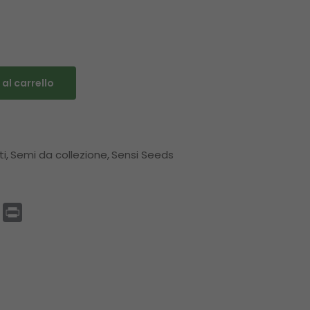
al carrello
ti
Semi da collezione
Sensi Seeds
p
enger
Email
Print