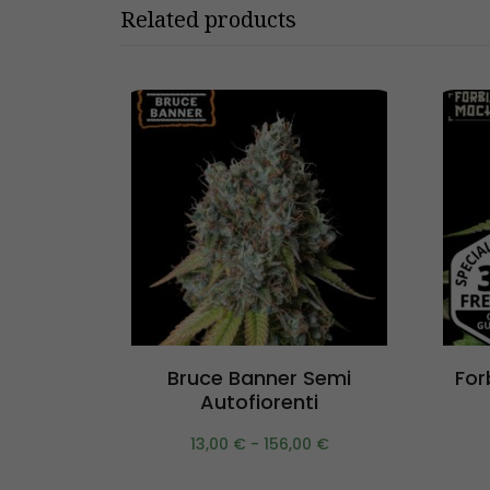
Related products
Scegli
Bruce Banner Semi
For
Autofiorenti
13,00
€
-
156,00
€