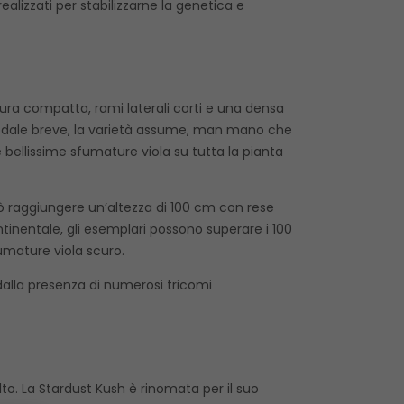
realizzati per stabilizzarne la genetica e
tura compatta, rami laterali corti e una densa
ternodale breve, la varietà assume, man mano che
e bellissime sfumature viola su tutta la pianta
può raggiungere un’altezza di 100 cm con rese
ntinentale, gli esemplari possono superare i 100
umature viola scuro.
o dalla presenza di numerosi tricomi
lto. La Stardust Kush è rinomata per il suo