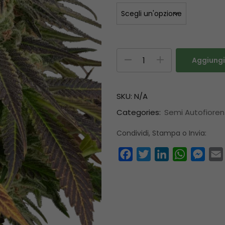
Aggiungi 
SKU:
N/A
Categories:
Semi Autofioren
Condividi, Stampa o Invia:
Facebook
Twitter
LinkedIn
WhatsAp
Mess