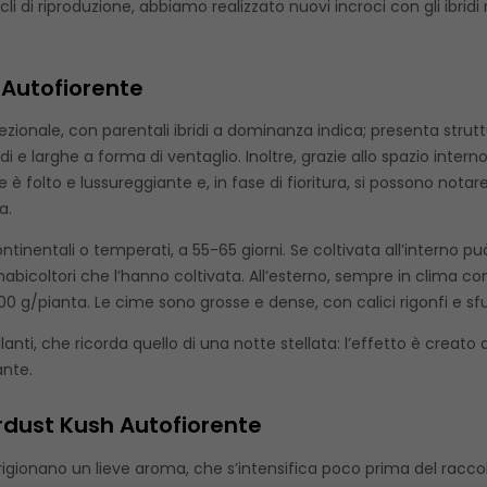
li di riproduzione, abbiamo realizzato nuovi incroci con gli ibridi 
 Autofiorente
zionale, con parentali ibridi a dominanza indica; presenta strut
ndi e larghe a forma di ventaglio. Inoltre, grazie allo spazio in
è folto e lussureggiante e, in fase di fioritura, si possono notar
a.
continentali o temperati, a 55-65 giorni. Se coltivata all’interno 
nabicoltori che l’hanno coltivata. All’esterno, sempre in clima co
0 g/pianta. Le cime sono grosse e dense, con calici rigonfi e sf
llanti, che ricorda quello di una notte stellata: l’effetto è creat
ante.
ardust Kush Autofiorente
sprigionano un lieve aroma, che s’intensifica poco prima del racco