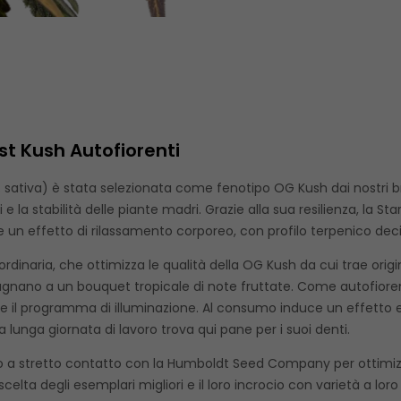
st Kush Autofiorenti
% sativa) è stata selezionata come fenotipo OG Kush dai nostr
 e la stabilità delle piante madri. Grazie alla sua resilienza, la St
 un effetto di rilassamento corporeo, con profilo terpenico de
rdinaria, che ottimizza le qualità della OG Kush da cui trae orig
pagnano a un bouquet tropicale di note fruttate. Come autofior
e il programma di illuminazione. Al consumo induce un effetto e
 lunga giornata di lavoro trova qui pane per i suoi denti.
ato a stretto contatto con la Humboldt Seed Company per ottimizza
lta degli esemplari migliori e il loro incrocio con varietà a lor