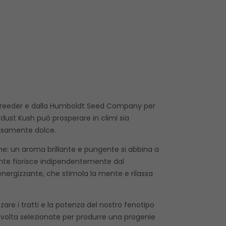
i breeder e dalla Humboldt Seed Company per
ardust Kush può prosperare in climi sia
cisamente dolce.
ine: un aroma brillante e pungente si abbina a
ente fiorisce indipendentemente dal
nergizzante, che stimola la mente e rilassa
re i tratti e la potenza del nostro fenotipo
o volta selezionate per produrre una progenie