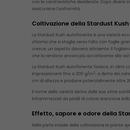
con le caratteristiche desiderate. Dopo diversi cic
assicurarne l’uniformità.
Coltivazione della Stardust Kush
La Stardust Kush Autofiorente è una varietà ecce
chioma che si staglia verso l’alto con foglie gra
cresce, un aspetto davvero attraente. Il fogliame 
che la rendono ancora più accattivante alla vist
La Stardust Kush Autofiorente fiorisce, in climi 
2
impressionanti fino a 300 g/m
, a detta dei can
cm di altezza e produrre potenzialmente oltre 20
Il nome della varietà deriva dalle sue cime scinti
inframmezzati da pistilli di colore arancione brill
Effetto, sapore e odore della St
Nella parte iniziale della coltivazione le piante 