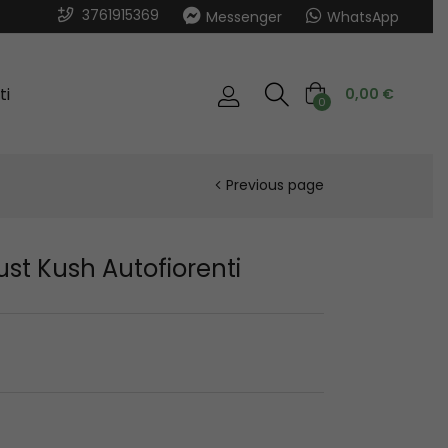
3761915369
Messenger
WhatsApp
ti
0,00
€
0
Previous page
st Kush Autofiorenti