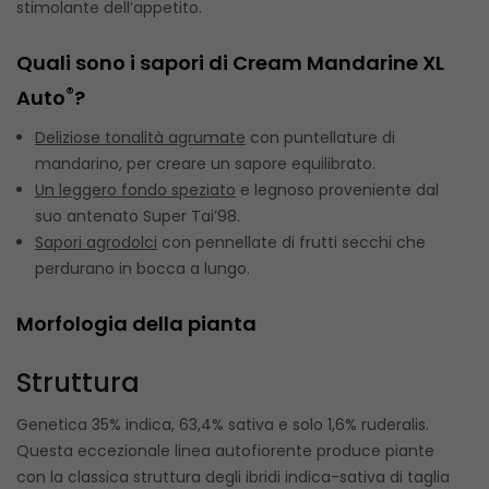
stimolante dell’appetito.
Quali sono i sapori di Cream Mandarine XL
®
Auto
?
Deliziose tonalità agrumate
con puntellature di
mandarino, per creare un sapore equilibrato.
Un leggero fondo speziato
e legnoso proveniente dal
suo antenato Super Tai’98.
Sapori agrodolci
con pennellate di frutti secchi che
perdurano in bocca a lungo.
Morfologia della pianta
Struttura
Genetica 35% indica, 63,4% sativa e solo 1,6% ruderalis.
Questa eccezionale linea autofiorente produce piante
con la classica struttura degli ibridi indica-sativa di taglia