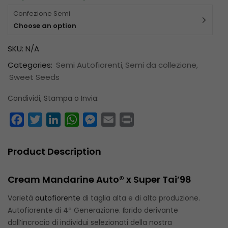
Confezione Semi
Choose an option
SKU:
N/A
Categories:
Semi Autofiorenti
Semi da collezione
Sweet Seeds
Condividi, Stampa o Invia:
Facebook
Twitter
LinkedIn
WhatsApp
Messenger
Email
Print
Product Description
Cream Mandarine Auto® x Super Tai’98
Varietà
autofiorente
di taglia alta e di alta produzione.
Autofiorente di 4ª Generazione. Ibrido derivante
dall’incrocio di individui selezionati della nostra