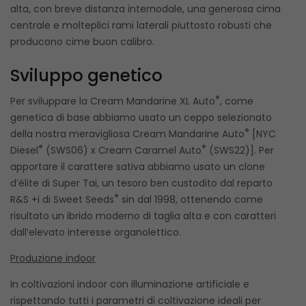
alta, con breve distanza internodale, una generosa cima
centrale e molteplici rami laterali piuttosto robusti che
producono cime buon calibro.
Sviluppo genetico
®
Per sviluppare la Cream Mandarine XL Auto
, come
genetica di base abbiamo usato un ceppo selezionato
®
della nostra meravigliosa Cream Mandarine Auto
[NYC
®
®
Diesel
(SWS06) x Cream Caramel Auto
(SWS22)]. Per
apportare il carattere sativa abbiamo usato un clone
d’élite di Super Tai, un tesoro ben custodito dal reparto
®
R&S +i di Sweet Seeds
sin dal 1998, ottenendo come
risultato un ibrido moderno di taglia alta e con caratteri
dall’elevato interesse organolettico.
Produzione indoor
In coltivazioni indoor con illuminazione artificiale e
rispettando tutti i parametri di coltivazione ideali per