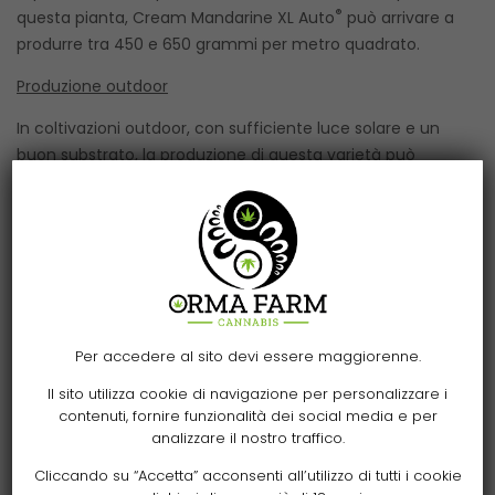
®
questa pianta, Cream Mandarine XL Auto
può arrivare a
produrre tra 450 e 650 grammi per metro quadrato.
Produzione outdoor
In coltivazioni outdoor, con sufficiente luce solare e un
buon substrato, la produzione di questa varietà può
oscillare tra 50 e 300 grammi per pianta.
®
Premi della Cream Mandarine XL Auto
®
L’altissima qualità di Cream Mandarine XL Auto
è stata
ufficializzata nel 2017, anno in cui ha vinto il 2º premio
nella categoria Indoor della I Copa da la Manzana a Río
Per accedere al sito devi essere maggiorenne.
Negro, in Argentina, paese in cui questa genetica
autofiorente di 4ª generazione è molto apprezzata dai
Il sito utilizza cookie di navigazione per personalizzare i
coltivatori di cannabis.
contenuti, fornire funzionalità dei social media e per
analizzare il nostro traffico.
Consigliata per i collezionisti che:
Cliccando su “Accetta” acconsenti all’utilizzo di tutti i cookie