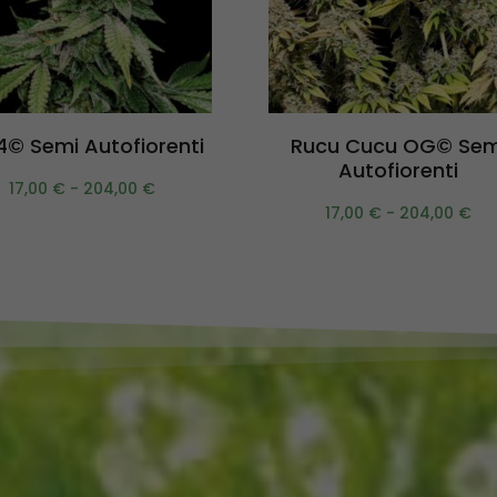
Scegli
Scegli
© Semi Autofiorenti
Rucu Cucu OG© Sem
Autofiorenti
17,00
€
-
204,00
€
17,00
€
-
204,00
€