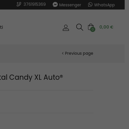
3761915369
Messenger
WhatsApp
ti
0,00
€
0
Previous page
tal Candy XL Auto®