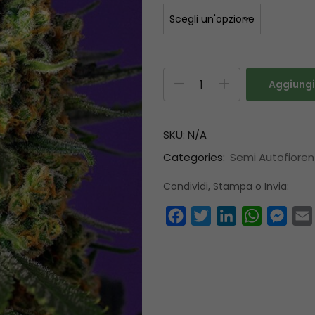
Aggiungi 
SKU:
N/A
Categories:
Semi Autofioren
Condividi, Stampa o Invia:
Facebook
Twitter
LinkedIn
WhatsAp
Mess