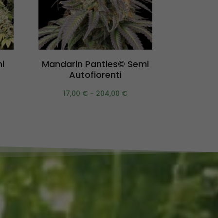
Scegli
i
Mandarin Panties© Semi
Black 
Autofiorenti
Au
17,00
€
-
204,00
€
14,