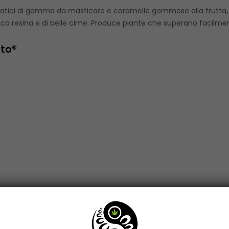
matici di gomma da masticare e caramelle gommose alla frutta,
ica resina e di belle cime. Produce piante che superano facilment
to®