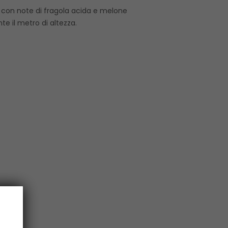
 con note di fragola acida e melone
e il metro di altezza.