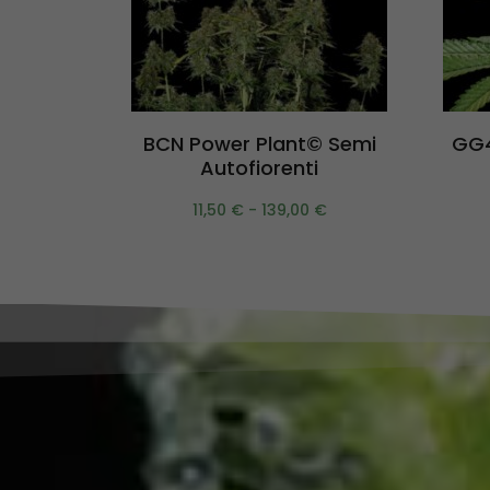
Scegli
BCN Power Plant© Semi
GG4
Autofiorenti
11,50
€
-
139,00
€