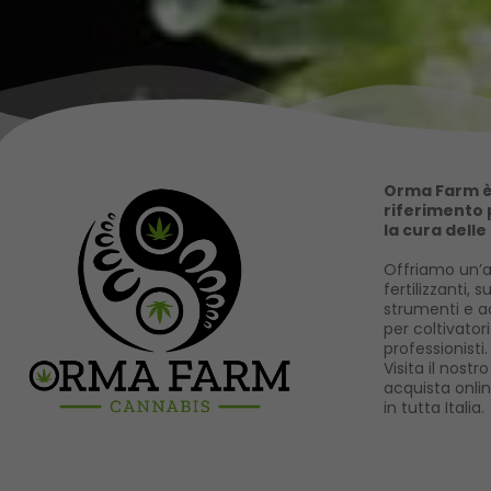
Orma Farm è 
riferimento p
la cura delle
Offriamo un’a
fertilizzanti, s
strumenti e ac
per coltivator
professionisti.
Visita il nost
acquista onli
in tutta Italia.