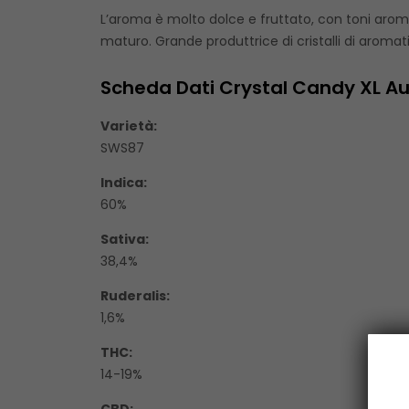
L’aroma è molto dolce e fruttato, con toni aro
maturo. Grande produttrice di cristalli di aromat
Scheda Dati Crystal Candy XL Au
Varietà:
SWS87
Indica:
60%
Sativa:
38,4%
Ruderalis:
1,6%
THC:
14-19%
CBD: