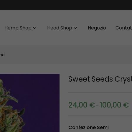
Hemp Shop
Head Shop
Negozio
Contat
one
Sweet Seeds Crys
24,00
€
100,00
€
-
Confezione Semi