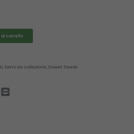
al carrello
ti
Semi da collezione
Sweet Seeds
p
enger
Email
Print