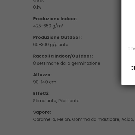
0,1%
Produzione Indoor:
425-650 g/m²
Produzione Outdoor:
60-300 g/pianta
con
Raccolta Indoor/Outdoor:
8 settimane dalla germinazione
Cl
Altezza:
90-140 cm
Effetti:
Stimolante, Rilassante
Sapore:
Caramella, Melon, Gomma da masticare, Acido, 