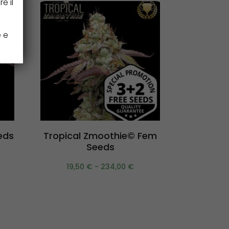
e il
e e
Scegli
eds
Tropical Zmoothie© Fem
BCN Po
Seeds
19,50
€
-
234,00
€
11,5