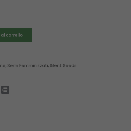
al carrello
one
Semi Femminizzati
Silent Seeds
p
enger
Email
Print