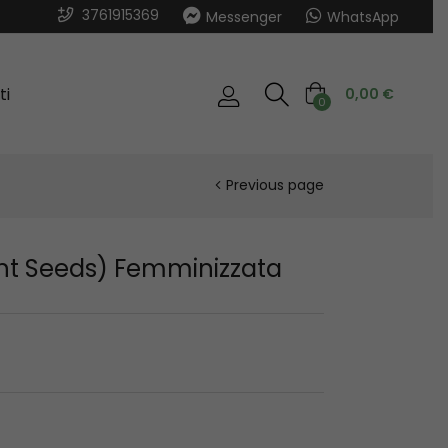
3761915369
Messenger
WhatsApp
ti
0,00
€
0
Previous page
ent Seeds) Femminizzata