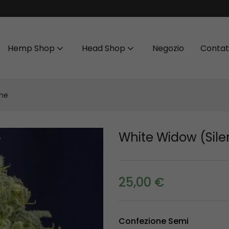
Hemp Shop
Head Shop
Negozio
Contat
one
White Widow (Sil
25,00
€
Confezione Semi