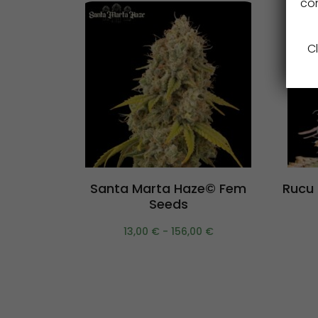
con
Cl
Scegli
Santa Marta Haze© Fem
Rucu
Seeds
13,00
€
-
156,00
€