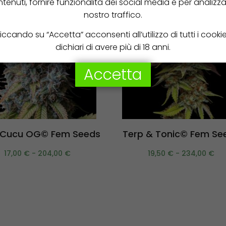
tenuti, fornire funzionalità dei social media e per analizzar
nostro traffico.
iccando su “Accetta” acconsenti all’utilizzo di tutti i cooki
dichiari di avere più di 18 anni.
Accetta
Scegli
Scegli
 Cucu OG© Fem Seeds
Terp & Tonic© Fem Se
17,00
€
-
204,00
€
19,50
€
-
234,00
€