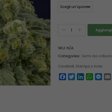
Aggiungi 
SKU:
N/A
Categories:
Semi da collezi
Condividi, Stampa o Invia:
Facebook
Twitter
LinkedIn
WhatsAp
Mess