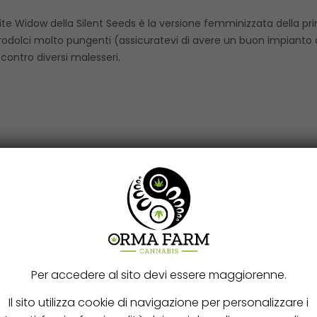
hite Widow della Silent Seeds è la versione femminizzata della pr
rodolci molto pungenti (assicuratevi di avere un buon impianto d
 contro diversi malesseri.
3
Per accedere al sito devi essere maggiorenne.
Il sito utilizza cookie di navigazione per personalizzare i