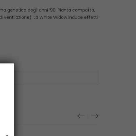
ima genetica degli anni ’90. Pianta compatta,
i ventilazione). La White Widow induce effetti