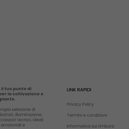
il tuo punto di
LINK RAPIDI
er la coltivazione e
 piante.
Privacy Policy
mpia selezione di
ubstrati, illuminazione,
Termini e condizioni
cessori tecnici, ideali
i amatoriali e
Informativa sui rimborsi