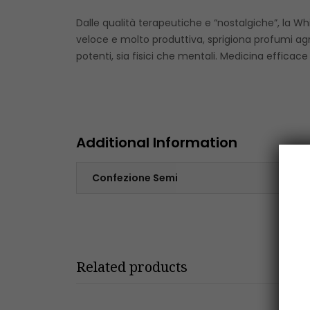
Dalle qualità terapeutiche e “nostalgiche”, la W
veloce e molto produttiva, sprigiona profumi ag
potenti, sia fisici che mentali. Medicina efficace
Additional Information
Confezione Semi
Related products