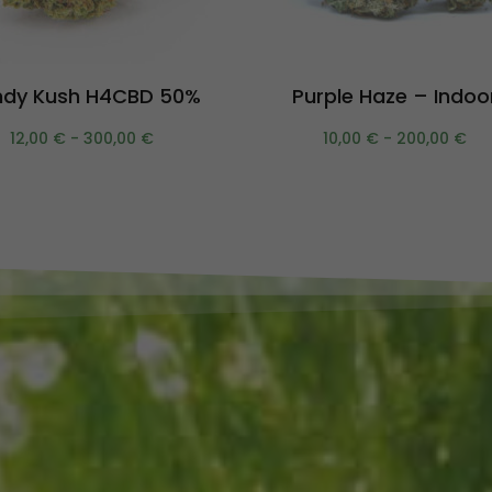
Scegli
Scegli
dy Kush H4CBD 50%
Purple Haze – Indoo
12,00
€
-
300,00
€
10,00
€
-
200,00
€