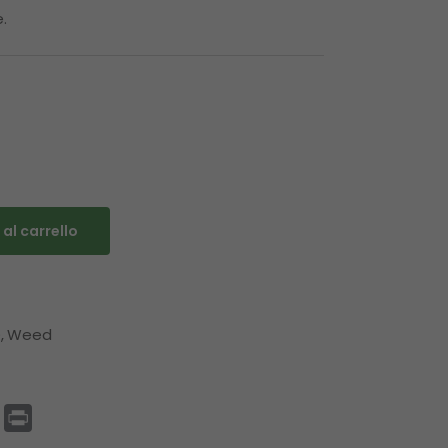
.
al carrello
D
Weed
p
enger
Email
Print