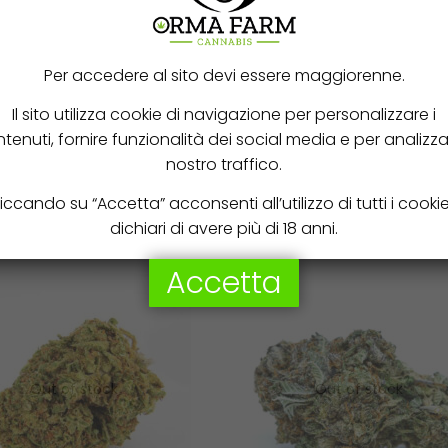
Glasshouse Cannabis Light
” e lasciati avvolgere dalla sua ricch
tto il territorio italiano. Scopri il piacere di una cannabis light
Per accedere al sito devi essere maggiorenne.
Il sito utilizza cookie di navigazione per personalizzare i
tenuti, fornire funzionalità dei social media e per analizzar
nostro traffico.
iccando su “Accetta” acconsenti all’utilizzo di tutti i cooki
dichiari di avere più di 18 anni.
Accetta
Out of stock
Out of stock