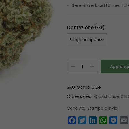
Serenità e lucidità mentale
Confezione (gr)
Aggiungi 
SKU:
Gorilla Glue
Categories:
Glasshouse CB
Condividi, Stampa o Invia:
Facebook
Twitter
LinkedIn
WhatsAp
Mess