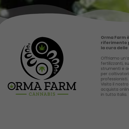
Orma Farm è 
riferimento p
la cura delle
Offriamo un’a
fertilizzanti, s
strumenti e ac
per coltivator
professionisti.
Visita il nost
acquista onli
in tutta Italia.