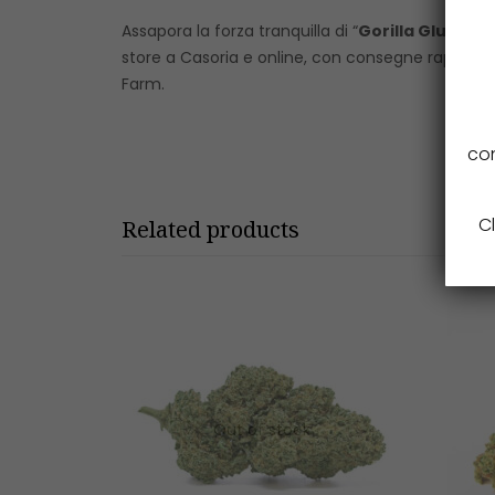
Assapora la forza tranquilla di “
Gorilla Glue – 
store a Casoria e online, con consegne rapide in tu
Farm.
con
Cl
Related products
Out of stock