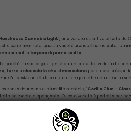
 Glasshouse Cannabis Light
“, una varietà distintiva offerta d
nostre serre avanzate, questa varietà prende il nome dalla sua
in
nnabinoidi e terpeni di prima scelta
.
lla qualità. La sua origine genetica, un croce tra varietà di cannab
no, terra e cioccolato che si mescolano
per creare un’esperie
zare l’esposizione alla luce naturale e garantire una crescita sa
x senza rinunciare alla lucidità mentale, “
Gorilla Glue – Glas
fetto calmante e appagante. Questa varietà è perfetta per conc
emplice riposo.
ella cannabis light, rispettando pienamente la normativa europe
ali, tecnici e orticoli. Non destinato al consumo diretto per inalaz
i minori di anni 18. Tenere fuori dalla portata dei bambini.