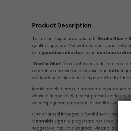
Product Description
Tuffati nell’esperienza unica di “
Gorilla Glue –
qualità superiore. Coltivata con passione nelle 
una
genetica robusta
e di un
contenuto di ca
“
Gorilla Glue
” è la quintessenza della forza e de
aromatico complesso e intenso, con
note di pi
coltivazione in glasshouse ci permette di ottimiz
Ideale per chi cerca un momento di profondo rela
dense e ricoperte di tricomi, promettendo un ef
accompagnando momenti di meditazione o di s
Orma Farm si impegna a fornirti solo il meglio d
Cannabis Light
” è progettato per scopi industri
soggetto al naturale degrado. Vietata la vendita a