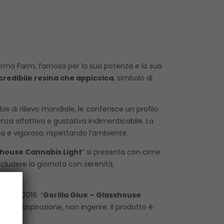
a Orma Farm, famosa per la sua potenza e la sua
credibile resina che appiccica
, simbolo di
is di rilievo mondiale, le conferisce un profilo
nza olfattiva e gustativa indimenticabile. La
na e vigorosa, rispettando l’ambiente.
shouse Cannabis Light
” si presenta con cime
ludere la giornata con serenità,
a 242/2016. “
Gorilla Glue – Glasshouse
ione o aspirazione, non ingerire. Il prodotto è