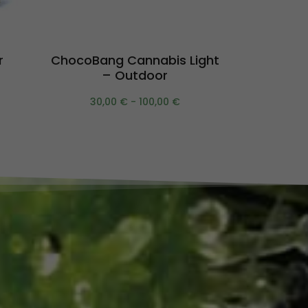
Scegli
r
ChocoBang Cannabis Light
Amnesia
– Outdoor
10,0
30,00
€
-
100,00
€