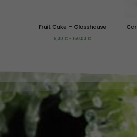
Scegli
Fruit Cake – Glasshouse
Can
8,00
€
-
150,00
€