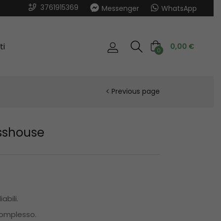
3761915369
Messenger
WhatsApp
ti
0,00
€
0
Previous page
asshouse
abili.
complesso.