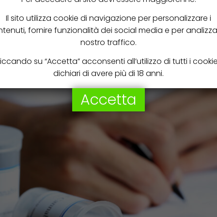
oi effetti antiepilettici, ansiolitici e neuroprotettivi.
Il sito utilizza cookie di navigazione per personalizzare i
tamento di una vasta gamma di condizioni mediche, tra cui dolor
tenuti, fornire funzionalità dei social media e per analizzar
turbi del sonno, ansia e depressione. I medici possono prescriver
nostro traffico.
ono includere fiori secchi, oli, capsule o prodotti commestibili,
iccando su “Accetta” acconsenti all’utilizzo di tutti i cooki
dichiari di avere più di 18 anni.
Accetta