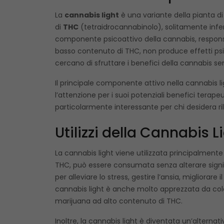
La
cannabis light
è una variante della pianta 
di
THC
(tetraidrocannabinolo), solitamente inferio
componente psicoattivo della cannabis, responsabil
basso contenuto di THC, non produce effetti psic
cercano di sfruttare i benefici della cannabis se
Il principale componente attivo nella cannabis li
l’attenzione per i suoi potenziali benefici terape
particolarmente interessante per chi desidera rilas
Utilizzi della Cannabis L
La cannabis light viene utilizzata principalmente 
THC, può essere consumata senza alterare signif
per alleviare lo stress, gestire l’ansia, migliorare il
cannabis light è anche molto apprezzata da color
marijuana ad alto contenuto di THC.
Inoltre, la cannabis light è diventata un’alterna