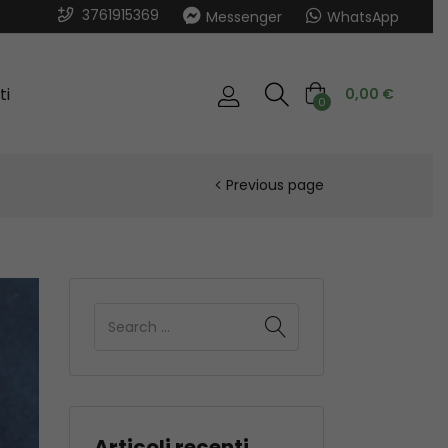
3761915369
Messenger
WhatsApp
ti
0,00
€
0
Previous page
Articoli recenti