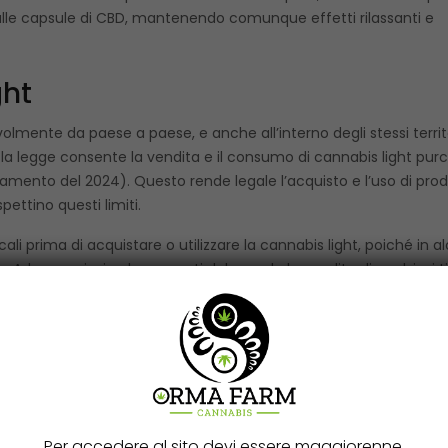
o alle capsule di CBD, mantenendo comunque effetti rilassanti e
ght
lmente da paese a paese, e anche all’interno degli stessi territ
a, la legge consente la vendita e il consumo di cannabis light purc
namento del 2024). Questo rende legale l’acquisto e l’uso di prod
pettino questi limiti.
li prima di acquistare o utilizzare la cannabis light, poiché in al
e. Ad esempio, in alcune parti del mondo la vendita di qualsiasi ti
sere soggetta a restrizioni severe o a divieti assoluti.
nnabis Medica?
s coltivata specificamente per scopi terapeutici. Diversamente 
no spesso ricche di
THC
,
CBD
o una combinazione di entrambi, 
sti casi è utilizzato per i suoi effetti antidolorifici, antinfiamma
Per accedere al sito devi essere maggiorenne.