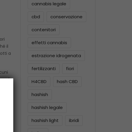
cannabis legale
cbd
conservazione
contenitori
ori
effetti cannabis
hé il
otti a
estrazione idrogenata
fertilizzanti
fiori
cuni
po di
H4CBD
hash CBD
hashish
hashish legale
dalla
hashish light
ibridi
a
tori e