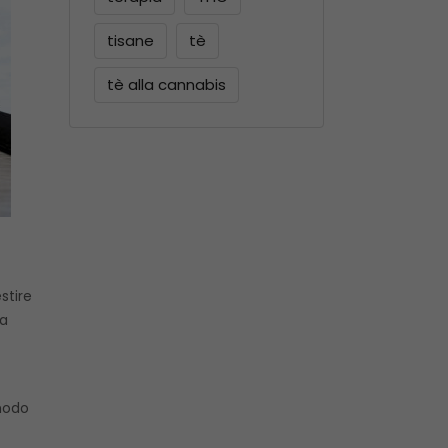
tisane
tè
tè alla cannabis
stire
ra
 modo