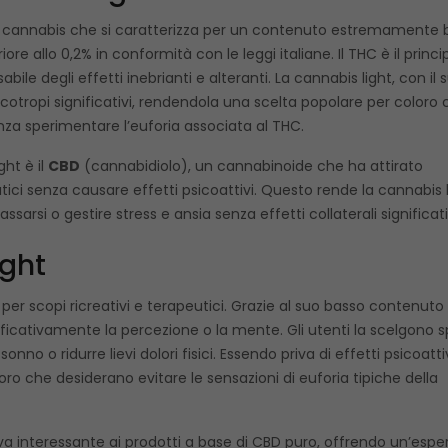
di cannabis che si caratterizza per un contenuto estremamente 
re allo 0,2% in conformità con le leggi italiane. Il THC è il princi
e degli effetti inebrianti e alteranti. La cannabis light, con il 
otropi significativi, rendendola una scelta popolare per coloro 
nza sperimentare l’euforia associata al THC.
ght è il
CBD
(cannabidiolo), un cannabinoide che ha attirato
utici senza causare effetti psicoattivi. Questo rende la cannabis 
sarsi o gestire stress e ansia senza effetti collaterali significati
ight
per scopi ricreativi e terapeutici. Grazie al suo basso contenuto 
icativamente la percezione o la mente. Gli utenti la scelgono 
 sonno o ridurre lievi dolori fisici. Essendo priva di effetti psicoattiv
o che desiderano evitare le sensazioni di euforia tipiche della
tiva interessante ai prodotti a base di CBD puro, offrendo un’espe