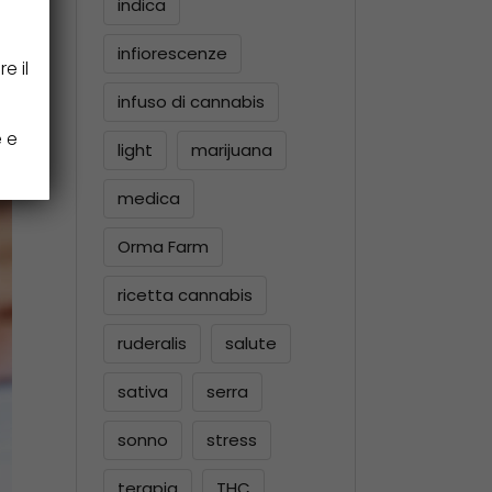
indica
infiorescenze
e
e il
e
infuso di cannabis
 a
e e
light
marijuana
medica
Orma Farm
ricetta cannabis
ruderalis
salute
sativa
serra
sonno
stress
terapia
THC