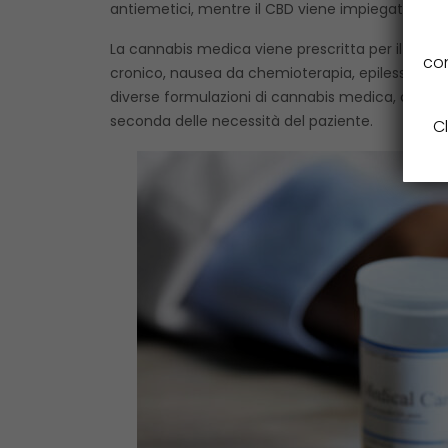
antiemetici, mentre il CBD viene impiegato per i su
La cannabis medica viene prescritta per il trat
con
cronico, nausea da chemioterapia, epilessia, dis
diverse formulazioni di cannabis medica, che poss
seconda delle necessità del paziente.
Cl