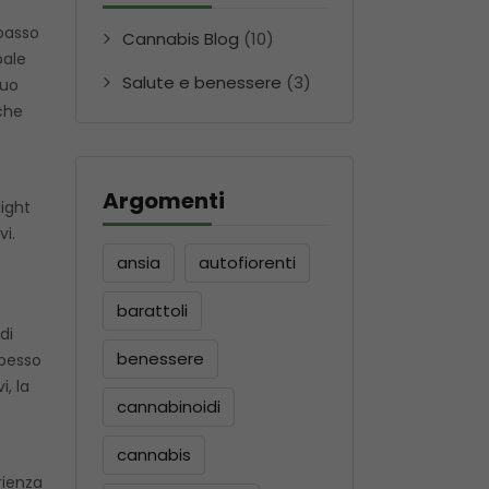
basso
Cannabis Blog
(10)
pale
Salute e benessere
(3)
suo
che
Argomenti
light
vi.
ansia
autofiorenti
barattoli
di
benessere
spesso
i, la
cannabinoidi
cannabis
rienza