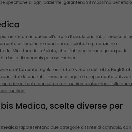
nze specifiche di ogni paziente, garantendo il massimo beneficio
edica
iamente da un paese all’altro. In Italia, la cannabis medica è le
tamento di specifiche condizioni di salute. La produzione e
dal Ministero della Salute, che stabilisce le linee guida per la
otti a base di cannabis per uso medico.
ssere strettamente regolamentato o vietato del tutto. Negli Stati 
 alcuni stati la cannabis medica è legale e ampiamente utilizzata
empre importante consultare un medico e informarsi sulle norm
nabis medica.
is Medica, scelte diverse per
 medica
rappresentano due categorie distinte di cannabis, con