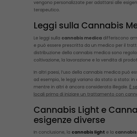
vengono personalizzate per adattarsi alle esige
terapeutico.
Leggi sulla Cannabis M
Le leggi sulla
cannabis medica
differiscono amp
e può essere prescritta da un medico per il trat
distribuzione della cannabis medica sono regolate 
coltivazione, la lavorazione e la vendita di prod
In altri paesi, l’uso della cannabis medica può e
ad esempio, le leggi variano da stato a stato: in
mentre in altri è ancora considerata illegale.
È s
locali prima di iniziare un trattamento con can
Cannabis Light e Cannab
esigenze diverse
In conclusione, la
cannabis light
e la
cannabis