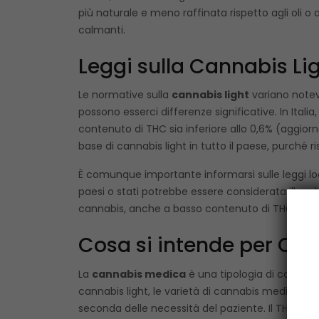
più naturale e meno raffinata rispetto agli oli 
calmanti.
Leggi sulla Cannabis Li
Le normative sulla
cannabis light
variano notevo
possono esserci differenze significative. In Itali
contenuto di THC sia inferiore allo 0,6% (aggior
base di cannabis light in tutto il paese, purché ris
È comunque importante informarsi sulle leggi loca
paesi o stati potrebbe essere considerata illegal
cannabis, anche a basso contenuto di THC, può es
Cosa si intende per Ca
La
cannabis medica
è una tipologia di cannabi
cannabis light, le varietà di cannabis medica so
seconda delle necessità del paziente. Il THC in que