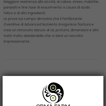
Maggiore resistenza alla siccità, al calore, stress, malattie,
parassiti e fine fase di esaurimento a causa di acido
folico e di altri ingredienti
Le prove sul campo dimostra che il Fertilizzante
Overdrive di Advanced Nutrients rinvigorisce fioritura e
crea un rinnovato slancio di oli, profumi, dimensioni e altri
tratti molto desiderabile che vi darà un raccolto
impressionante.
Related products