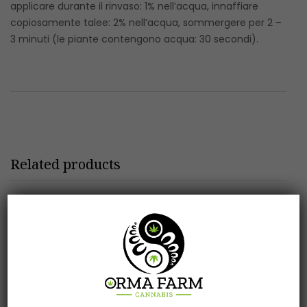
applicare durante il rinvaso: 1% nell’acqua, innaffiare
copiosamente talee: 2% nell’acqua, sommergere per 2 –
3 minuti (le piante contengono acqua: 30 secondi).
Related products