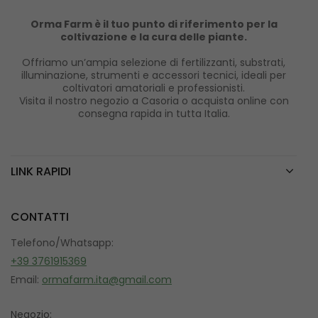
Orma Farm è il tuo punto di riferimento per la
coltivazione e la cura delle piante.
Offriamo un’ampia selezione di fertilizzanti, substrati,
illuminazione, strumenti e accessori tecnici, ideali per
coltivatori amatoriali e professionisti.
Visita il nostro negozio a Casoria o acquista online con
consegna rapida in tutta Italia.
LINK RAPIDI
CONTATTI
Telefono/Whatsapp:
+39 3761915369
Email:
ormafarm.ita@gmail.com
Negozio: