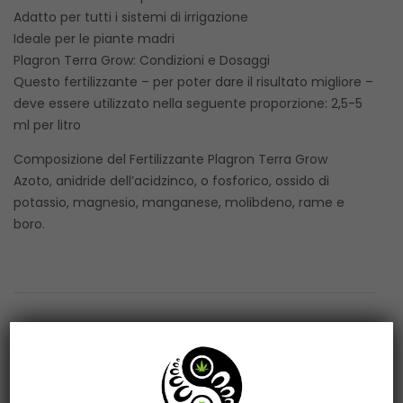
Adatto per tutti i sistemi di irrigazione
Ideale per le piante madri
Plagron Terra Grow: Condizioni e Dosaggi
Questo fertilizzante – per poter dare il risultato migliore –
deve essere utilizzato nella seguente proporzione: 2,5-5
ml per litro
Composizione del Fertilizzante Plagron Terra Grow
Azoto, anidride dell’acidzinco, o fosforico, ossido di
potassio, magnesio, manganese, molibdeno, rame e
boro.
Related products