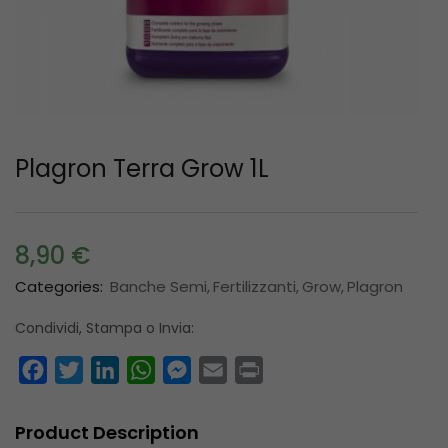
Plagron Terra Grow 1L
8,90
€
Categories:
Banche Semi
Fertilizzanti
Grow
Plagron
Condividi, Stampa o Invia:
Facebook
Twitter
LinkedIn
WhatsApp
Messenger
Email
Print
Product Description