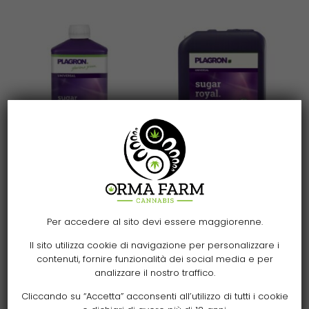
Aggiungi al carrello
Aggiungi al carrello
Plagron Repro Forte
Plagron Repro
Sugar Royal 500 ml |
Forte/Sugar Royal 10L
Per accedere al sito devi essere maggiorenne.
stimolatore della
469,00
€
Il sito utilizza cookie di navigazione per personalizzare i
fioritura
contenuti, fornire funzionalità dei social media e per
analizzare il nostro traffico.
33,00
€
Cliccando su “Accetta” acconsenti all’utilizzo di tutti i cookie