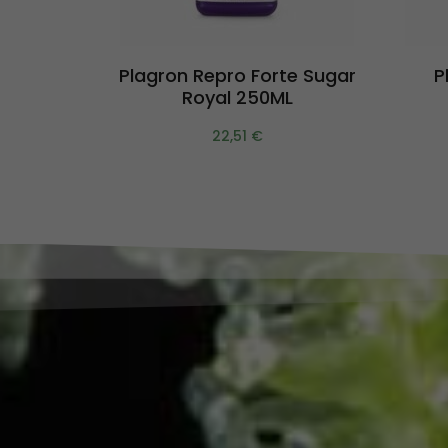
Aggiungi al carrello
Plagron Repro Forte Sugar
P
Royal 250ML
22,51
€