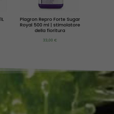
Aggiungi al carrello
Agg
1L
Plagron Repro Forte Sugar
Plagron 
Royal 500 ml | stimolatore
della fioritura
33,00
€