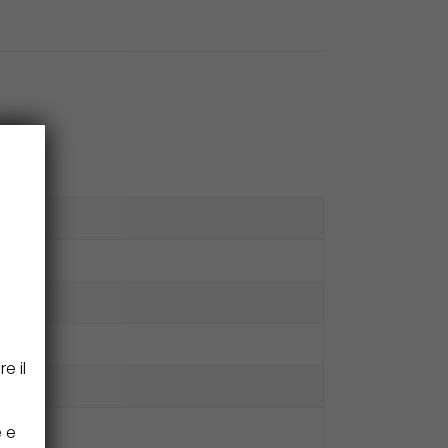
e il
e e