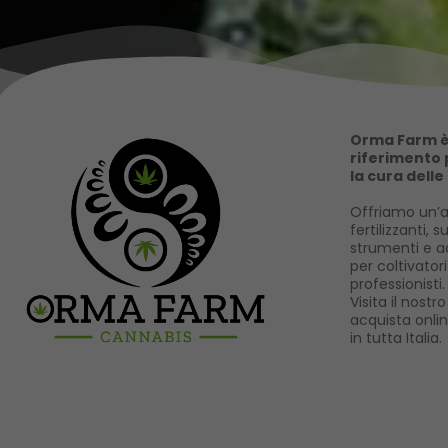
Orma Farm è 
riferimento p
la cura delle
Offriamo un’a
fertilizzanti, s
strumenti e ac
per coltivator
professionisti.
Visita il nost
acquista onli
in tutta Italia.