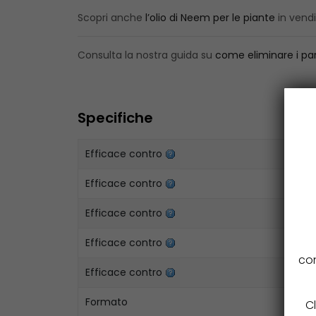
Scopri anche
l’olio di Neem per le piante
in vendi
Consulta la nostra guida su
come eliminare i para
Specifiche
Efficace contro
Efficace contro
Efficace contro
Efficace contro
con
Efficace contro
Formato
Cl