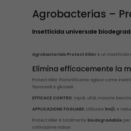
Agrobacterias – Pro
Insetticida universale biodegrad
Agrobacterials Protect Killer
è un insetticid
Elimina efficacemente la m
Protect Killer fitofortificante agisce come insetti
flavonoidi e glicosidi.
EFFICACE CONTRO
: tripidi, afidi, mosche bianc
APPLICAZIONE FOGLIARE:
Utilizzare
1ml/L
e nebul
Protect Killer è totalmente
biodegradabile
per 
coltivazione indoor.