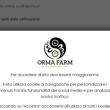
ta online su Idroponica!
ssiti dalla coltivazione
.
Acari
Afidi
Tripidi
Per accedere al sito devi essere maggiorenne.
Il sito utilizza cookie di navigazione per personalizzare i
Bruchi e Vermi
tenuti, fornire funzionalità dei social media e per analizzar
Mosche
nostro traffico.
Liquido
iccando su “Accetta” acconsenti all’utilizzo di tutti i cooki