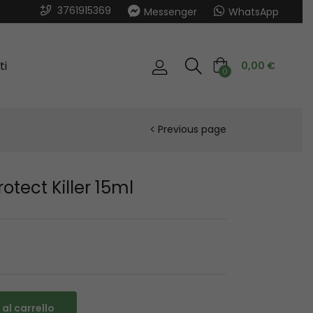
3761915369
Messenger
WhatsApp
ti
0,00
€
0
Previous page
otect Killer 15ml
al carrello