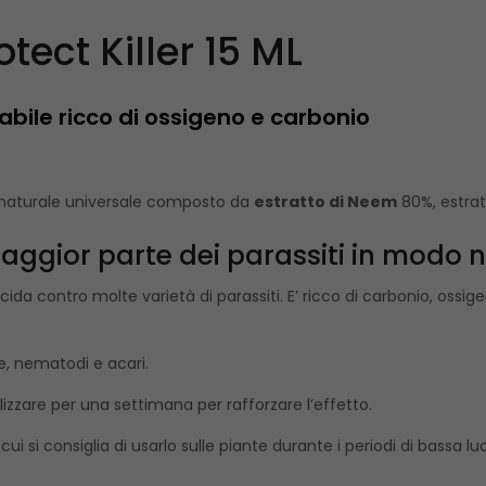
tect Killer 15 ML
abile ricco di ossigeno e carbonio
a naturale universale composto da
estratto di Neem
80%, estrat
aggior parte dei parassiti in modo 
cida contro molte varietà di parassiti. E’ ricco di carbonio, ossigen
he, nematodi e acari.
izzare per una settimana per rafforzare l’effetto.
cui si consiglia di usarlo sulle piante durante i periodi di bassa lu