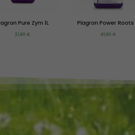
Aggiungi al carrello
Aggiungi al carrello
lagron Pure Zym 1L
Plagron Power Roots 
21,90
€
41,90
€