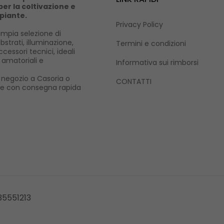
er la coltivazione e
 piante.
Privacy Policy
mpia selezione di
ubstrati, illuminazione,
Termini e condizioni
cessori tecnici, ideali
i amatoriali e
Informativa sui rimborsi
ro negozio a Casoria o
CONTATTI
ne con consegna rapida
335551213