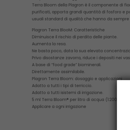
Terra Bloom della Plagron è il componente di fiori
purificati, apporta grandi quantità di fosforo e 
usuali standard di qualità che hanno da sempre 
Plagron Terra BlooM: Caratteristiche
Diminuisce il rischio di perdita delle piante.
Aumenta la resa.
Ne basta poco, data la sua elevata concentrazi
Privo disostanze zavorra, riduce i depositi nei vas
A base di “food grade” biominerali.
Direttamente assimilabile.
Plagron Terra Bloom: dosaggio e applicazioni
Adatto a tutti i tipi di terriccio.
Adatto a tutti isistemi di irrigazione.
5 ml Terra Bloom® per litro di acqua (1:200).
Applicare a ogni irrigazione