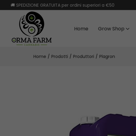
🚚 SPEDIZIONE GRATUITA per ordini superiori a €50
Home
Grow Shop
Home
Prodotti
Produttori
Plagron