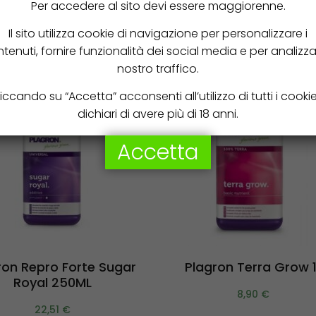
Per accedere al sito devi essere maggiorenne.
Il sito utilizza cookie di navigazione per personalizzare i
tenuti, fornire funzionalità dei social media e per analizzar
nostro traffico.
iccando su “Accetta” acconsenti all’utilizzo di tutti i cooki
dichiari di avere più di 18 anni.
Accetta
Aggiungi al carrello
Aggiungi al carrello
ron Repro Forte Sugar
Plagron Terra Grow 1
Royal 250ML
8,90
€
22,51
€