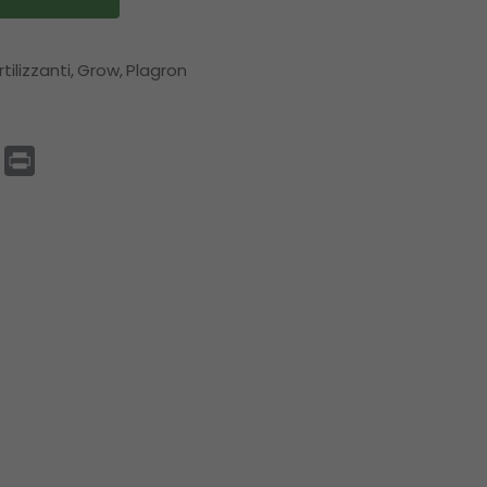
rtilizzanti
Grow
Plagron
p
enger
Email
Print