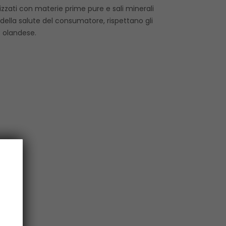
lizzati con materie prime pure e sali minerali
 della salute del consumatore, rispettano gli
e olandese.