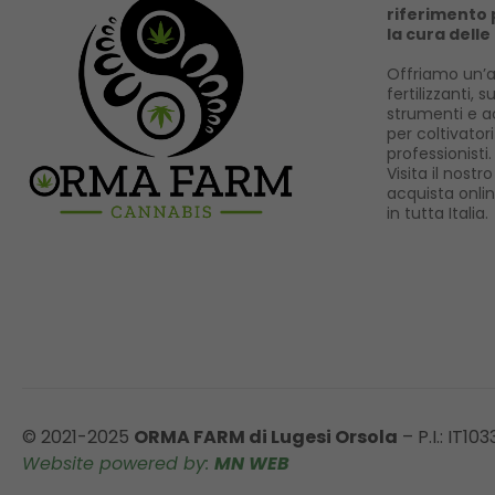
riferimento p
la cura delle
Offriamo un’a
fertilizzanti, s
strumenti e ac
per coltivator
professionisti.
Visita il nost
acquista onli
in tutta Italia.
© 2021-2025
ORMA FARM di Lugesi Orsola
– P.I.: IT10
Website powered by:
MN WEB