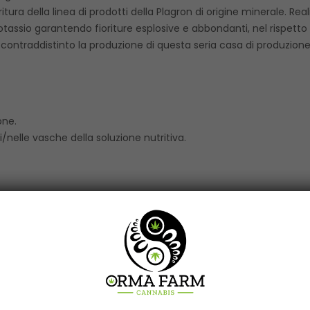
tura della linea di prodotti della Plagron di origine minerale. Rea
potassio garantendo fioriture esplosive e abbondanti, nel rispetto
contraddistinto la produzione di questa seria casa di produzion
one.
i/nelle vasche della soluzione nutritiva.