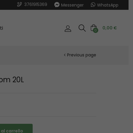
3761915369
Messenger
WhatsApp
ti
0,00
€
0
Previous page
oom 20L
al carrello