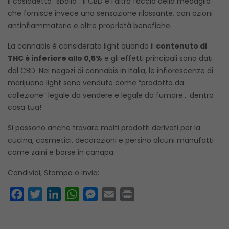
il cosiddetto “sballo”. Il CBD è l’altra faccia della medaglia
che fornisce invece una sensazione rilassante, con azioni
antinfiammatorie e altre proprietà benefiche.
La cannabis è considerata light quando il
contenuto di
THC è inferiore allo 0,5%
e gli effetti principali sono dati
dal CBD. Nei negozi di cannabis in Italia, le infiorescenze di
marijuana light sono vendute come “prodotto da
collezione” legale da vendere e legale da fumare… dentro
casa tua!
Si possono anche trovare molti prodotti derivati ​​per la
cucina, cosmetici, decorazioni e persino alcuni manufatti
come zaini e borse in canapa.
Condividi, Stampa o Invia:
Facebook
Twitter
LinkedIn
WhatsApp
Messenger
Email
Print