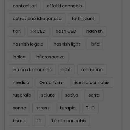
contenitori
effetti cannabis
estrazione idrogenata
fertilizzanti
fiori
H4CBD
hash CBD
hashish
hashish legale
hashish light
ibridi
indica
infiorescenze
infuso di cannabis
light
marijuana
medica
Orma Farm
ricetta cannabis
ruderalis
salute
sativa
serra
sonno
stress
terapia
THC
tisane
tè
tè alla cannabis