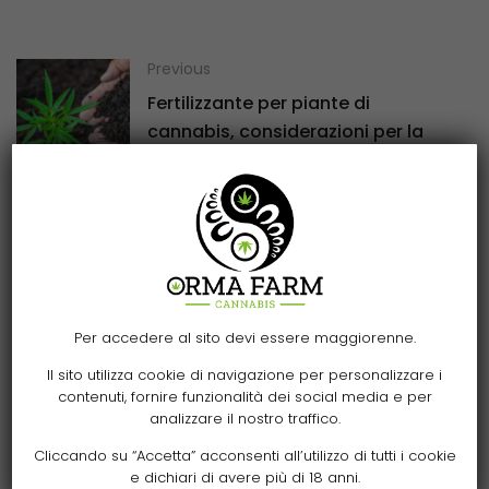
Previous
Fertilizzante per piante di
cannabis, considerazioni per la
scelta migliore
Next
H4CBD cos’è? Che effetti ha? È
legale? Scopri tutto su questo
nuovo cannabinoide
Per accedere al sito devi essere maggiorenne.
Il sito utilizza cookie di navigazione per personalizzare i
contenuti, fornire funzionalità dei social media e per
analizzare il nostro traffico.
Cliccando su “Accetta” acconsenti all’utilizzo di tutti i cookie
e dichiari di avere più di 18 anni.