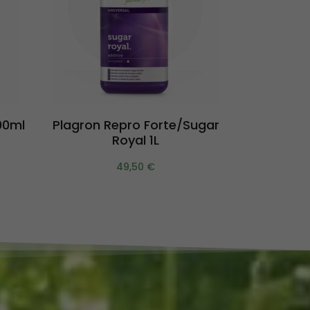
Aggiungi al carrello
Agg
00ml
Plagron Repro Forte/Sugar
Plagron
Royal 1L
49,50
€