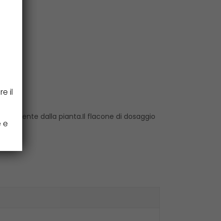
e il
 totalmente dalla pianta.Il flacone di dosaggio
e e