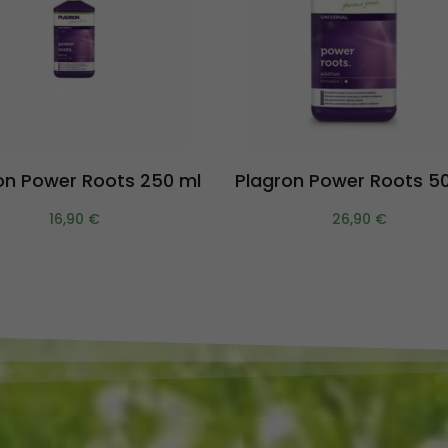
Aggiungi al carrello
Aggiungi al carrello
on Power Roots 250 ml
Plagron Power Roots 5
16,90
€
26,90
€