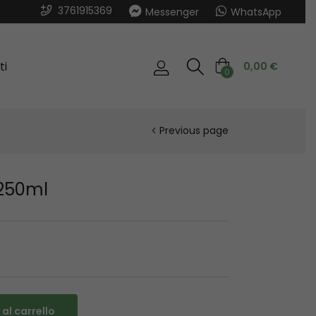
3761915369
Messenger
WhatsApp
ti
0,00
€
0
Previous page
 250ml
al carrello