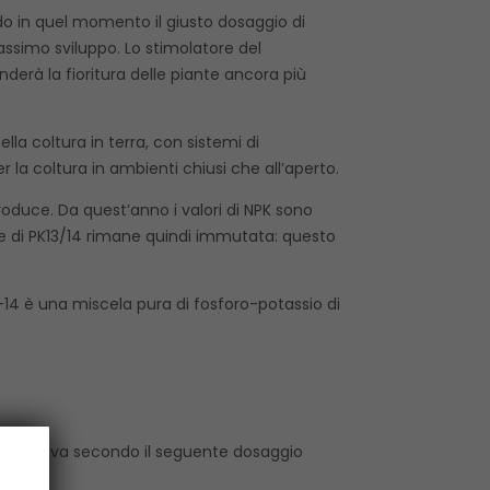
ndo in quel momento il giusto dosaggio di
assimo sviluppo. Lo stimolatore del
erà la fioritura delle piante ancora più
ella coltura in terra, con sistemi di
r la coltura in ambienti chiusi che all’aperto.
roduce. Da quest’anno i valori di NPK sono
e di PK13/14 rimane quindi immutata: questo
13-14 è una miscela pura di fosforo-potassio di
ne nutritiva secondo il seguente dosaggio