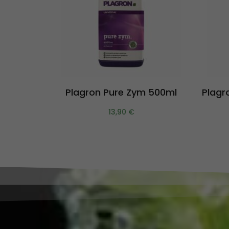
Aggiungi al carrello
Plagron Pure Zym 500ml
Plagr
13,90
€