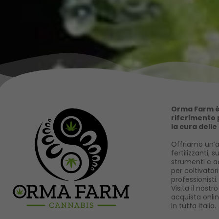
Orma Farm è 
riferimento p
la cura delle
Offriamo un’a
fertilizzanti, s
strumenti e ac
per coltivator
professionisti.
Visita il nost
acquista onli
in tutta Italia.