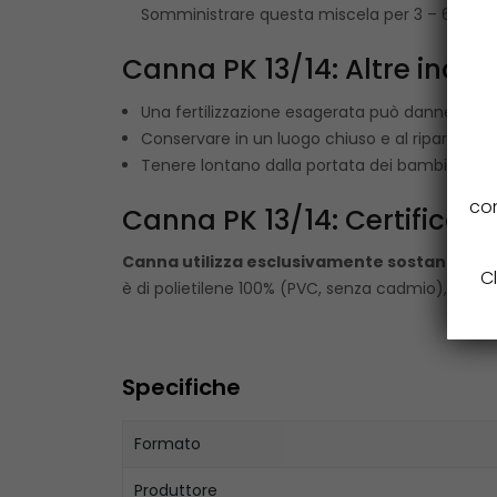
Somministrare questa miscela per 3 – 6 giorni 
Canna PK 13/14: Altre indica
Una fertilizzazione esagerata può danneggiare 
Conservare in un luogo chiuso e al riparo dal 
Tenere lontano dalla portata dei bambini
con
Canna PK 13/14: Certificazi
Canna utilizza esclusivamente sostanze nut
Cl
è di polietilene 100% (PVC, senza cadmio), una pla
Specifiche
Formato
Produttore