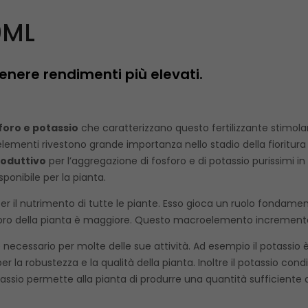
0ML
enere rendimenti più elevati.
foro e potassio
che caratterizzano questo fertilizzante stimola
elementi rivestono grande importanza nello stadio della fioritura 
roduttivo
per l’aggregazione di fosforo e di potassio purissimi i
onibile per la pianta.
 il nutrimento di tutte le piante. Esso gioca un ruolo fondamen
sforo della pianta è maggiore. Questo macroelemento incrementa tra 
 necessario per molte delle sue attività. Ad esempio il potassio è
r la robustezza e la qualità della pianta. Inoltre il potassio cond
otassio permette alla pianta di produrre una quantità sufficiente 