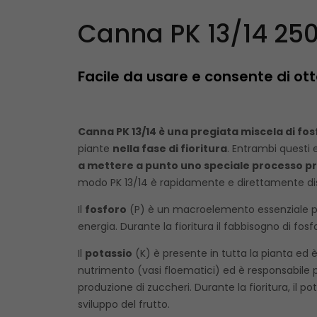
Canna PK 13/14 25
Facile da usare e consente di ott
Canna PK 13/14 è una pregiata miscela di fos
piante
nella fase di fioritura
. Entrambi questi 
a mettere a punto uno speciale processo p
modo PK 13/14 è rapidamente e direttamente disp
Il
fosforo
(P) è un macroelemento essenziale per
energia. Durante la fioritura il fabbisogno di fo
Il
potassio
(K) è presente in tutta la pianta ed è
nutrimento (vasi floematici) ed è responsabile pe
produzione di zuccheri. Durante la fioritura, il p
sviluppo del frutto.