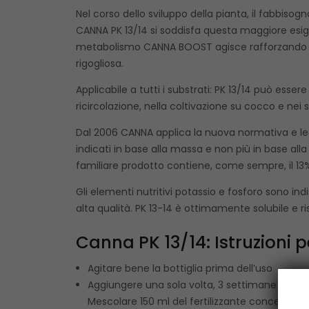
Nel corso dello sviluppo della pianta, il fabbis
CANNA PK 13/14 si soddisfa questa maggiore esige
metabolismo CANNA BOOST agisce rafforzando l’eff
rigogliosa.
Applicabile a tutti i substrati: PK 13/14 può essere
ricircolazione, nella coltivazione su cocco e nei 
Dal 2006 CANNA applica la nuova normativa e legis
indicati in base alla massa e non più in base a
familiare prodotto contiene, come sempre, il 13% d
Gli elementi nutritivi potassio e fosforo sono ind
alta qualità. PK 13-14 è ottimamente solubile e ri
Canna PK 13/14: Istruzioni p
Agitare bene la bottiglia prima dell’uso
Aggiungere una sola volta, 3 settimane prima d
Mescolare 150 ml del fertilizzante concentrato