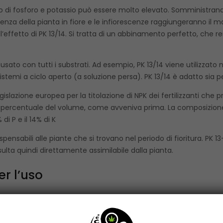
ogno di fosforo e potassio può essere molto elevato. Somministra
nza della pianta in fiore e le infiorescenze raggiungeranno il m
etto di PK 13/14. Si tratta di un abbinamento perfetto, che rend
 usato con tutti i substrati. Ad esempio, PK 13/14 viene utilizzato n
sistemi a ciclo aperto (a soluzione persa). PK 13/14 è adatto sia pe
lazione europea per la titolazione di NPK dei fertilizzanti che p
lla percentuale del volume, come avveniva prima. La composizion
i P e il 14% di K
ispensabili alle piante che si trovano nel periodo di fioritura. PK 
sulta quindi direttamente assimilabile dalla pianta.
er l’uso
ella raccolta, il prodotto PK 13/14 a un bidone pieno di soluzio
 con 100 litro d’acqua (1:666)