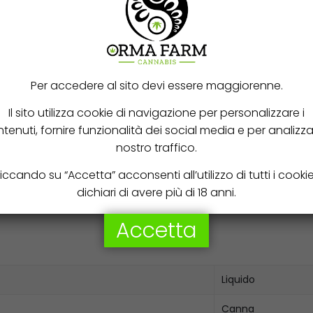
assieme al liquido di irrigazione
zioni
la qualità del terreno e della pianta
Per accedere al sito devi essere maggiorenne.
gelo
Il sito utilizza cookie di navigazione per personalizzare i
tenuti, fornire funzionalità dei social media e per analizzar
oni e Garanzie
nostro traffico.
rienti
e chelati puri e di alta qualità assimilabili direttamente e
iccando su “Accetta” acconsenti all’utilizzo di tutti i cooki
stica di facile biodegradabilità e anche riciclabile.
dichiari di avere più di 18 anni.
Accetta
Liquido
Canna